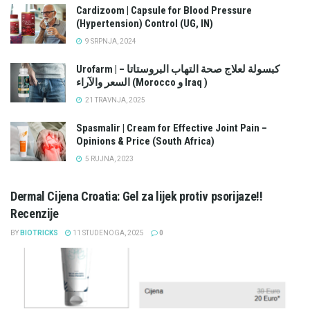
Cardizoom | Capsule for Blood Pressure
(Hypertension) Control (UG, IN)
9 SRPNJA, 2024
Urofarm | كبسولة لعلاج صحة التهاب البروستاتا –
السعر والآراء (Morocco و Iraq )
21 TRAVNJA, 2025
Spasmalir | Cream for Effective Joint Pain –
Opinions & Price (South Africa)
5 RUJNA, 2023
Dermal Cijena Croatia: Gel za lijek protiv psorijaze!!
Recenzije
BY
BIOTRICKS
11 STUDENOGA, 2025
0