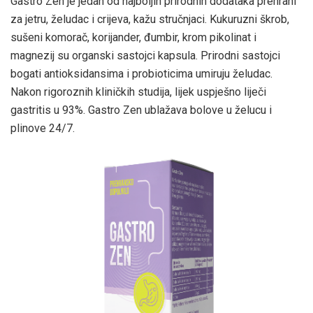
Gastro Zen je jedan od najboljih prirodnih dodataka prehrani
za jetru, želudac i crijeva, kažu stručnjaci. Kukuruzni škrob,
sušeni komorač, korijander, đumbir, krom pikolinat i
magnezij su organski sastojci kapsula. Prirodni sastojci
bogati antioksidansima i probioticima umiruju želudac.
Nakon rigoroznih kliničkih studija, lijek uspješno liječi
gastritis u 93%. Gastro Zen ublažava bolove u želucu i
plinove 24/7.