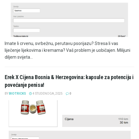
Imate li crvenu, svrbežnu, perutavu psorijazu? Stresa li vas
liječenje lijekovima i kremama? Vaš problem je uobičajen. Milijuni
diljem svijeta...
Erek X Cijena Bosnia & Herzegovina: kapsule za potenciju i
povećanje penisa!
BY
BIOTRICKS
4 STUDENOGA, 2025
0