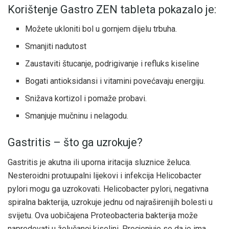
Korištenje Gastro ZEN tableta pokazalo je:
Možete ukloniti bol u gornjem dijelu trbuha.
Smanjiti nadutost
Zaustaviti štucanje, podrigivanje i refluks kiseline
Bogati antioksidansi i vitamini povećavaju energiju.
Snižava kortizol i pomaže probavi.
Smanjuje mučninu i nelagodu.
Gastritis – što ga uzrokuje?
Gastritis je akutna ili uporna iritacija sluznice želuca.
Nesteroidni protuupalni lijekovi i infekcija Helicobacter
pylori mogu ga uzrokovati. Helicobacter pylori, negativna
spiralna bakterija, uzrokuje jednu od najraširenijih bolesti u
svijetu. Ova uobičajena Proteobacteria bakterija može
napredovati u želučanoj kiselini. Procjenjuje se da je ima