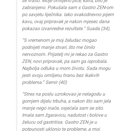
se vratio. Moje omiljeno piće, kava, bilo je
zabranjeno. Pokušala sam s Gastro ZEN-om
po savjetu liječnika. Iako svakodnevno pijem
kavu, ovaj pripravak je nakon mjesec dana
pokazao izvanredne rezultate.” Suada (34),
“S vremenom je moj želudac mogao
podnijeti manje stvari, što me činilo
nervoznom. Prijatelj mi je rekao za Gastro
ZEN, novi pripravak, pa sam ga isprobala.
Najbolja odluka u mom životu. Sada mogu
jesti svoju omiljenu hranu bez ikakvih
problema.” Semir (40)
“Stres na poslu uzrokovao je nelagodu u
gornjem dijelu trbuha, a nakon što sam jela
manje nego inače, osjećala sam se sito.
Imala sam žgaravicu, nadutost i bolove u
želucu od gastritisa. Gastro ZEN je u
potpunosti uklonio te probleme, a moj