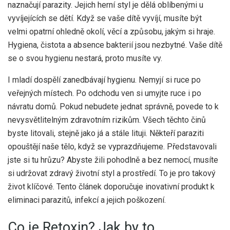
naznačují parazity. Jejich herní styl je dělá oblíbenými u
vyvíjejících se dětí. Když se vaše dítě vyvíjí, musíte být
velmi opatrní ohledně okolí, věcí a způsobu, jakým si hraje.
Hygiena, čistota a absence bakterií jsou nezbytné. Vaše dítě
se o svou hygienu nestará, proto musíte vy.
I mladí dospělí zanedbávají hygienu. Nemyjí si ruce po
veřejných místech. Po odchodu ven si umyjte ruce i po
návratu domů. Pokud nebudete jednat správně, povede to k
nevysvětlitelným zdravotním rizikům. Všech těchto činů
byste litovali, stejně jako já a stále lituji. Někteří paraziti
opouštějí naše tělo, když se vyprazdňujeme. Představovali
jste si tu hrůzu? Abyste žili pohodlně a bez nemocí, musíte
si udržovat zdravý životní styl a prostředí. To je pro takový
život klíčové. Tento článek doporučuje inovativní produkt k
eliminaci parazitů, infekcí a jejich poškození.
Co je Retoxin? Jak by to