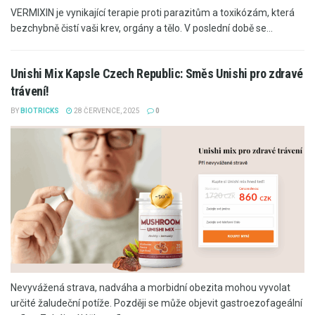
VERMIXIN je vynikající terapie proti parazitům a toxikózám, která
bezchybně čistí vaši krev, orgány a tělo. V poslední době se...
Unishi Mix Kapsle Czech Republic: Směs Unishi pro zdravé
trávení!
BY
BIOTRICKS
28 ČERVENCE, 2025
0
Nevyvážená strava, nadváha a morbidní obezita mohou vyvolat
určité žaludeční potíže. Později se může objevit gastroezofageální