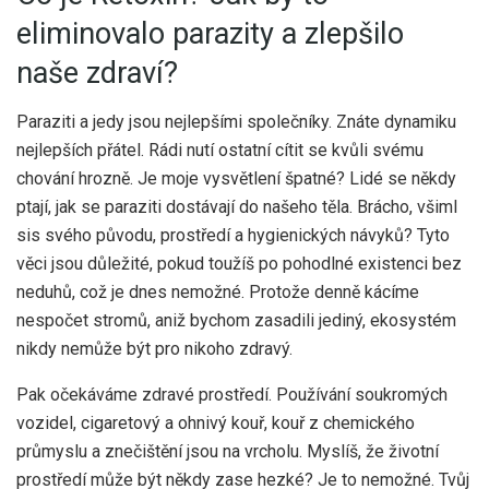
eliminovalo parazity a zlepšilo
naše zdraví?
Paraziti a jedy jsou nejlepšími společníky. Znáte dynamiku
nejlepších přátel. Rádi nutí ostatní cítit se kvůli svému
chování hrozně. Je moje vysvětlení špatné? Lidé se někdy
ptají, jak se paraziti dostávají do našeho těla. Brácho, všiml
sis svého původu, prostředí a hygienických návyků? Tyto
věci jsou důležité, pokud toužíš po pohodlné existenci bez
neduhů, což je dnes nemožné. Protože denně kácíme
nespočet stromů, aniž bychom zasadili jediný, ekosystém
nikdy nemůže být pro nikoho zdravý.
Pak očekáváme zdravé prostředí. Používání soukromých
vozidel, cigaretový a ohnivý kouř, kouř z chemického
průmyslu a znečištění jsou na vrcholu. Myslíš, že životní
prostředí může být někdy zase hezké? Je to nemožné. Tvůj