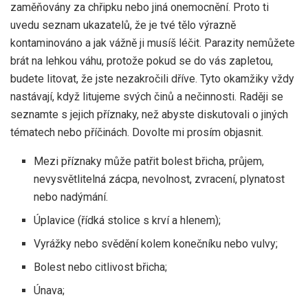
zaměňovány za chřipku nebo jiná onemocnění. Proto ti
uvedu seznam ukazatelů, že je tvé tělo výrazně
kontaminováno a jak vážně ji musíš léčit. Parazity nemůžete
brát na lehkou váhu, protože pokud se do vás zapletou,
budete litovat, že jste nezakročili dříve. Tyto okamžiky vždy
nastávají, když litujeme svých činů a nečinnosti. Raději se
seznamte s jejich příznaky, než abyste diskutovali o jiných
tématech nebo příčinách. Dovolte mi prosím objasnit.
Mezi příznaky může patřit bolest břicha, průjem,
nevysvětlitelná zácpa, nevolnost, zvracení, plynatost
nebo nadýmání.
Úplavice (řídká stolice s krví a hlenem);
Vyrážky nebo svědění kolem konečníku nebo vulvy;
Bolest nebo citlivost břicha;
Únava;