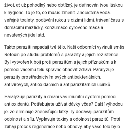
život, ať už pohodlný nebo obtížný, je definován tvou láskou
k hygieně. To je to, co musíš změnit. Znečištěná voda,
veřejné toalety, podávání rukou s cizími lidmi, trávení času s
domácími mazlíčky, konzumace syrového masa a
nevařených jídel atd.
Takto paraziti napadají tvé tělo. Naši odborníci vyvinuli směs
Retoxin po studiu problémů s parazity a jejich rezistence.
Byl vytvořen k boji proti parazitům a jejich příznakům a k
pomoci vašemu tělu správně obnovit zdraví. Paralyzuje
parazity prostřednictvím svých antibakteriálních,
antivirových, antioxidačních a antiparazitárních účinků.
Paralyzuje parazity a chrání váš imunitní systém pomocí
antioxidantů. Potřebujete užívat dávky včas? Další výhodou
je, že eliminuje znečišťující látky. Ty dodávají parazitům
odolnost a sílu. Vyplavuje toxiny a odolnost parazitů. Poté
zahájí proces regenerace nebo obnovy, aby vaše tělo bylo