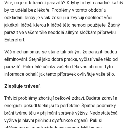
Víte, co je odstranění parazitů? Kdyby to bylo snadné, každý
by to udělal bez lékaře. Problémy v tomto období a
odkládání léčby je však zesilují a zvyšují odolnost vůči
jakékoli léčbě, kterou k léčbě této nemoci použijete. Žádný
parazit ve vašem těle neodolá silným složkám přípravku
Enterefort.
Váš mechanismus se stane tak silným, že paraziti budou
eliminováni. Stejně jako dobrá pračka, vyčistí vaše tělo od
parazitů. Pokročilé účinky vašeho těla vás ohromí. Tyto
informace odhalí, jak tento přípravek ovlivňuje vaše tělo.
Zlepšuje trávení.
Trávicí problémy zhoršují celkové zdraví. Budete zdraví a
energičtí, pokudUdělal jsi to perfektně. Špatné podmínky
brání tvému ​​tělu v přijímání správné výživy. Nedostatečná
výživa je hlavní příčinou dysfunkce orgánů. Pak si
stěžujeme na mou každodenní nemoc. Měl by sis