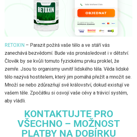
RETOXIN
– Parazit požírá vaše tělo a ve stáří vás
zanechává bezvědomí. Bude vás pronásledovat i v dětství.
Člověk by se kvůli tomuto fyzickému prvku proklel, že
zemře. Jsou to organismy uvnitř lidského těla. Věda lidské
tělo nazývá hostitelem, který jim pomáhá přežít a množit se.
Množí se nebo zdůrazňují své království, dokud existují ve
vašem těle. Zpočátku si osvojí vaše cévy a trávicí systém,
aby vládli.
KONTAKTUJTE PRO
VŠECHNO – MOŽNOST
PLATBY NA DOBÍRKU