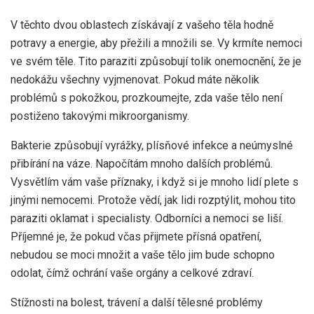
V těchto dvou oblastech získávají z vašeho těla hodně
potravy a energie, aby přežili a množili se. Vy krmíte nemoci
ve svém těle. Tito paraziti způsobují tolik onemocnění, že je
nedokážu všechny vyjmenovat. Pokud máte několik
problémů s pokožkou, prozkoumejte, zda vaše tělo není
postiženo takovými mikroorganismy.
Bakterie způsobují vyrážky, plísňové infekce a neúmyslné
přibírání na váze. Napočítám mnoho dalších problémů.
Vysvětlím vám vaše příznaky, i když si je mnoho lidí plete s
jinými nemocemi. Protože vědí, jak lidi rozptýlit, mohou tito
paraziti oklamat i specialisty. Odborníci a nemoci se liší.
Příjemné je, že pokud včas přijmete přísná opatření,
nebudou se moci množit a vaše tělo jim bude schopno
odolat, čímž ochrání vaše orgány a celkové zdraví.
Stížnosti na bolest, trávení a další tělesné problémy