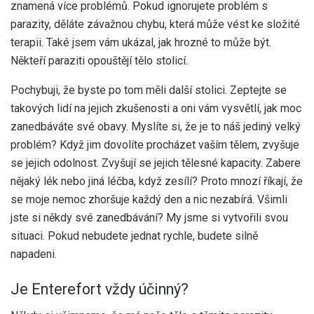
znamená více problémů. Pokud ignorujete problém s
parazity, děláte závažnou chybu, která může vést ke složité
terapii. Také jsem vám ukázal, jak hrozné to může být.
Někteří paraziti opouštějí tělo stolicí.
Pochybuji, že byste po tom měli další stolici. Zeptejte se
takových lidí na jejich zkušenosti a oni vám vysvětlí, jak moc
zanedbáváte své obavy. Myslíte si, že je to náš jediný velký
problém? Když jim dovolíte procházet vaším tělem, zvyšuje
se jejich odolnost. Zvyšují se jejich tělesné kapacity. Zabere
nějaký lék nebo jiná léčba, když zesílí? Proto mnozí říkají, že
se moje nemoc zhoršuje každý den a nic nezabírá. Všimli
jste si někdy své zanedbávání? My jsme si vytvořili svou
situaci. Pokud nebudete jednat rychle, budete silně
napadeni.
Je Enterefort vždy účinný?