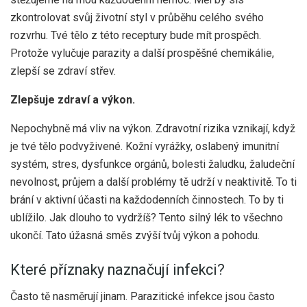
zkontrolovat svůj životní styl v průběhu celého svého
rozvrhu. Tvé tělo z této receptury bude mít prospěch.
Protože vylučuje parazity a další prospěšné chemikálie,
zlepší se zdraví střev.
Zlepšuje zdraví a výkon.
Nepochybně má vliv na výkon. Zdravotní rizika vznikají, když
je tvé tělo podvyživené. Kožní vyrážky, oslabený imunitní
systém, stres, dysfunkce orgánů, bolesti žaludku, žaludeční
nevolnost, průjem a další problémy tě udrží v neaktivitě. To ti
brání v aktivní účasti na každodenních činnostech. To by ti
ublížilo. Jak dlouho to vydržíš? Tento silný lék to všechno
ukončí. Tato úžasná směs zvýší tvůj výkon a pohodu.
Které příznaky naznačují infekci?
Často tě nasměrují jinam. Parazitické infekce jsou často