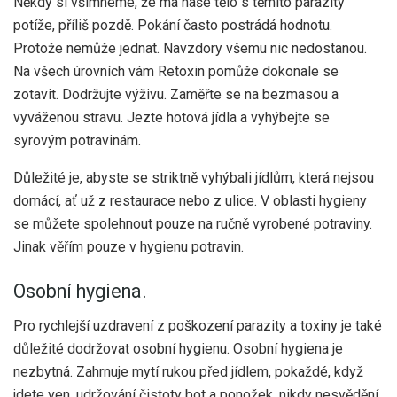
Někdy si všimneme, že má naše tělo s těmito parazity
potíže, příliš pozdě. Pokání často postrádá hodnotu.
Protože nemůže jednat. Navzdory všemu nic nedostanou.
Na všech úrovních vám Retoxin pomůže dokonale se
zotavit. Dodržujte výživu. Zaměřte se na bezmasou a
vyváženou stravu. Jezte hotová jídla a vyhýbejte se
syrovým potravinám.
Důležité je, abyste se striktně vyhýbali jídlům, která nejsou
domácí, ať už z restaurace nebo z ulice. V oblasti hygieny
se můžete spolehnout pouze na ručně vyrobené potraviny.
Jinak věřím pouze v hygienu potravin.
Osobní hygiena.
Pro rychlejší uzdravení z poškození parazity a toxiny je také
důležité dodržovat osobní hygienu. Osobní hygiena je
nezbytná. Zahrnuje mytí rukou před jídlem, pokaždé, když
jdete ven, udržování čistoty bot a ponožek, nikdy nesvědění,