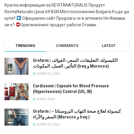
Кратка информация за REVITANATURALIS Продукт
RevitaNaturalis Цена 69 BGN Местоположение Bulgaria Къде да
купя?
Официален сайт Предлага се в аптеките Не Измама
ли е?
Оригиналният продукт работи Отзиви...
TRENDING
COMMENTS
LATEST
Urofarm | الكبسولة، التعليقات، السعر، الفوائد،
التأثير، العمل، المكونات (Iraq و Morocco)
АПРИЛ 21, 2025
Cardizoom | Capsule for Blood Pressure
(Hypertension) Control (UG, IN)
ЮЛИ 9, 2024
Urofarm | كبسولة لعلاج صحة التهاب البروستاتا –
السعر والآراء (Morocco و Iraq )
АПРИЛ 21, 2025