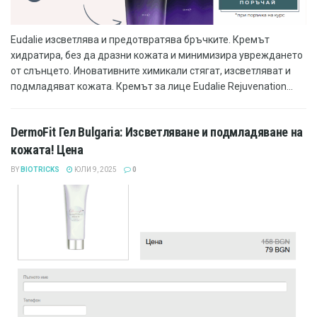
Eudalie изсветлява и предотвратява бръчките. Кремът
хидратира, без да дразни кожата и минимизира увреждането
от слънцето. Иновативните химикали стягат, изсветляват и
подмладяват кожата. Кремът за лице Eudalie Rejuvenation...
DermoFit Гел Bulgaria: Изсветляване и подмладяване на
кожата! Цена
BY
BIOTRICKS
ЮЛИ 9, 2025
0