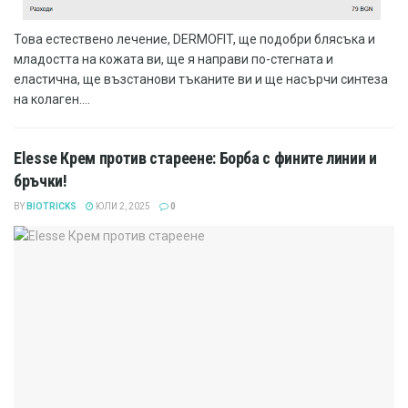
Това естествено лечение, DERMOFIT, ще подобри блясъка и
младостта на кожата ви, ще я направи по-стегната и
еластична, ще възстанови тъканите ви и ще насърчи синтеза
на колаген....
Elesse Крем против стареене: Борба с фините линии и
бръчки!
BY
BIOTRICKS
ЮЛИ 2, 2025
0