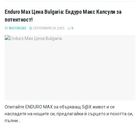
Enduro Max Цена Bulgaria: Ендуро Макс Капсули за
потентност!
BY
BIOTRICKS
СЕПТЕМВРИ 24, 2025
0
Опитайте ENDURO MAX за объркващ S@X живот и се
насладете на нощите си, предлагайки ѝ сърцето и похотта си,
пълни...