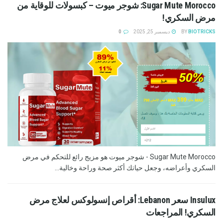
Sugar Mute Morocco: شوجر ميوت – كبسولات للوقاية من
مرض السكري!
BIOTRICKS
BY
ديسمبر 25, 2025
0
Sugar Mute Morocco - شوجر ميوت هو مزيج رائع للتحكم في مرض
السكري وأعراضه، وجعل حياتك أكثر صحة وراحة وخالية...
Insulux سعر Lebanon: أقراص إنسولوكس لعلاج مرض
السكري! المراجعات