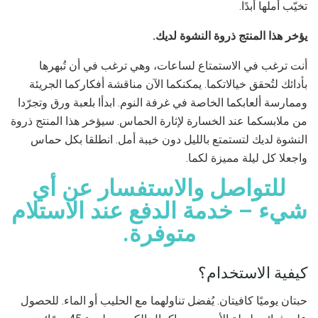
تخيّب أملها أبدًا.
يؤخر هذا المنتج ذروة النشوة لديك.
أنت ترغب في الاستمتاع لساعات، وهي ترغب في أن تُبهرها
بأدائك لتُحقق خيالاتكما. يمكنكما الآن مناقشة أفكاركما الجريئة
وممارسة ألعابكما الخاصة في غرفة النوم. ابدأا بلعبة ورق وتجرّدا
من ملابسكما عند الخسارة لإثارة الحماس. سيؤخر هذا المنتج ذروة
النشوة لديك لتستمتع بالليل دون خيبة أمل. انطلقا بكل حماس
واجعلا كل ليلة مميزة لكما.
للتواصل والاستفسار عن أي
شيء – خدمة الدفع عند الاستلام
متوفرة.
كيفية الاستخدام؟
حبتان يوميًا كافيتان. يُفضل تناولهما مع الحليب أو الماء. للحصول