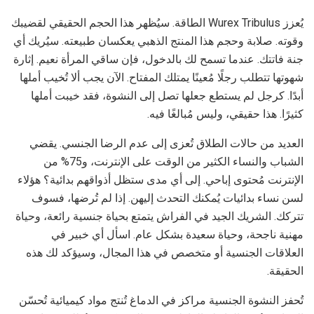
يُعزز Wurex Tribulus الطاقة. سيُظهر هذا الحجم الحقيقي لقضيبك
وقوته. صلابة وحجم هذا المنتج الذهبي يعكسان طبيعته. سيُريك أي
جنة فاتتك. عندما تسمح لك بالدخول، فإن ساقي المرأة نعيم. إثارة
شهوتها تتطلب رجلًا مُعينًا يمتلك المفتاح. الآن يجب ألا تُخيب أملها
أبدًا. كرجل لم يستطع جعلها تصل إلى النشوة، فقد خيبت أملها
كثيرًا. هذا حقيقي، وليس مُبالغًا فيه.
العديد من حالات الطلاق تُعزى إلى عدم الرضا الجنسي. يقضي
الشباب والنساء الكثير من الوقت على الإنترنت، و75% من
الإنترنت مُحتوى إباحي. إلى أي مدى ستظل أذواقهم بدائية؟ هؤلاء
لسن نساء بدائيات يُمكنك التحدث إليهن. إذا لم تُرضها، فسوف
تتركك. الشريك الجيد في الفراش يتمتع بحياة جنسية رائعة، وحياة
مهنية ناجحة، وحياة سعيدة بشكل عام. اسأل أي خبير في
العلاقات الجنسية أو متخصص في هذا المجال، وسيؤكد لك هذه
الحقيقة.
تُحفز النشوة الجنسية مراكز في الدماغ تُنتج مواد كيميائية تُحسّن