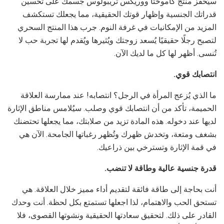
سيُحفز منتج كاموختا ووريكس تريبولوس جسمك على تحسين
قدراتك الجنسية وإظهار قوتك الحقيقية، مما يجعلك تستكشف
المزيد من الإمكانيات في غرفة النوم. جرب هذا المنتج السحري
لتصبح رجلًا حقيقيًا يُسعد زوجتك ويُثيرها ويُقدم لها تجربة حب لا
تُنسى. أظهر لها كل ما لديك الآن.
انتصابك قوي.
ما الذي يُزعج المرأة في الرجل؟ انتصابه! عند ممارسة العلاقة
الحميمة، تأكد من أن انتصابك قوي وصلب. سيُلامس مناطق الإثارة
لديها عند دخوله. هذه المادة تزيد من صلابتك، مما يجعلها تحتضنك
بشغف ومتعة، وتخدش ظهرك وتُظهر رغباتها الجامحة. الآن هي
في قمة الإثارة وتسترخي بين ذراعيك.
قدرة جنسية عالية وطاقة لا تنضب.
أنت بحاجة إلى طاقة فائقة لتقديم أداء مميز خلال العلاقة. هي
تستحق الحب والاهتمام، لذا اجعلها تستمتع بكل لحظة. أنت وحدك
القادر على ذلك. لتحقيق سعادتها الحقيقية ونشوتها القصوى، فلا