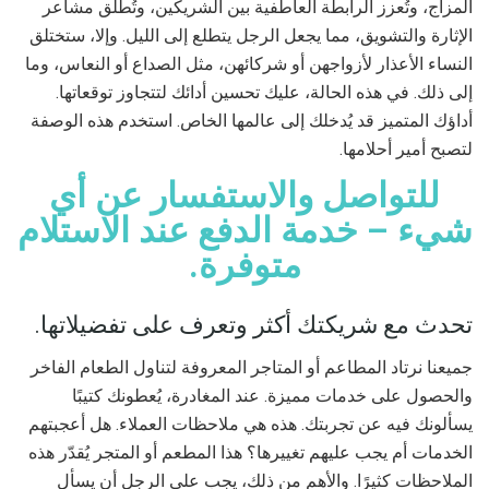
المزاج، وتُعزز الرابطة العاطفية بين الشريكين، وتُطلق مشاعر
الإثارة والتشويق، مما يجعل الرجل يتطلع إلى الليل. وإلا، ستختلق
النساء الأعذار لأزواجهن أو شركائهن، مثل الصداع أو النعاس، وما
إلى ذلك. في هذه الحالة، عليك تحسين أدائك لتتجاوز توقعاتها.
أداؤك المتميز قد يُدخلك إلى عالمها الخاص. استخدم هذه الوصفة
لتصبح أمير أحلامها.
للتواصل والاستفسار عن أي
شيء – خدمة الدفع عند الاستلام
متوفرة.
تحدث مع شريكتك أكثر وتعرف على تفضيلاتها.
جميعنا نرتاد المطاعم أو المتاجر المعروفة لتناول الطعام الفاخر
والحصول على خدمات مميزة. عند المغادرة، يُعطونك كتيبًا
يسألونك فيه عن تجربتك. هذه هي ملاحظات العملاء. هل أعجبتهم
الخدمات أم يجب عليهم تغييرها؟ هذا المطعم أو المتجر يُقدّر هذه
الملاحظات كثيرًا. والأهم من ذلك، يجب على الرجل أن يسأل