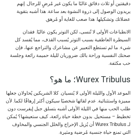
دقيقتين أو ثلاث دقائق غالبًا ما يكون غير مُرضٍ للرجال. إنهم
يريدون الوصول إلى ذروة النشوة بعد ساعة. هذا أشبه بتقوية
عضلاتك وتشكيلها. هذا صعب للغاية أو مُرهق.
الانطباعات الأولى لا تُنسى، لكن التوتر يكون عاليًا. فقدان
السيطرة العاطفية بسبب التوتر يُسبب القذف، مما يُفسد كل
شيء. ما لم تستطع التعبير عن مشاعرك والتراجع عنها، فإن
صحتك النفسية وراحة بالك ضروريان لليلة حميمة رائعة وجلسة
حب مكثفة.
Wurex Tribulus؛ ما هو؟
الموعد الأول والليلة الأولى لا يُنسيان. كلا الشريكين يُحاولان جعلها
مميزة واستثنائية. عدم لقائها شخصيًا سيكون أكثر إرهاقًا لكما. لأن
طلب الحب منها في الليلة الأولى أشبه بتسلق جبل إيفرست دون
تخطيط – مستحيل. بدون خطة حياة رائعة، كيف ستعيشها؟ يُمكن
لـ Wurex Tribulus أن يُزيل الإحراج والخلل الجنسي والمخاوف
التي تمنع حياة جنسية مُرضية ومثيرة.