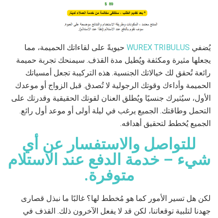
يُضفي
WUREX TRIBULUS
حيويةً على لقاءاتك الحميمة، مما
يجعلها مثيرة ومكثفة ويُطيل مدة القذف. سيمنحك تجربة حميمة
رائعة تُحقق لك خيالاتك الجنسية. هذه التركيبة تجعل أمسياتك
الحميمة وأداءك وقوتك الرجولية لا تُصدق. قبل الزواج أو موعدك
الأول، سيُثيرك جنسيًا ويُطلق العنان لقوتك الحقيقية وقدرتك على
التحمل وطاقتك. الجميع يرغب في ليلة أولى أو موعد أول رائع.
الجميع يُخطط لتحقيق أهدافه.
للتواصل والاستفسار عن أي
شيء – خدمة الدفع عند الاستلام
متوفرة.
لكن هل تسير الأمور كما هو مُخطط لها؟ غالبًا ما نبذل قصارى
جهدنا لتلبية توقعاتنا، لكن قد لا يفعل الآخرون ذلك. القذف في