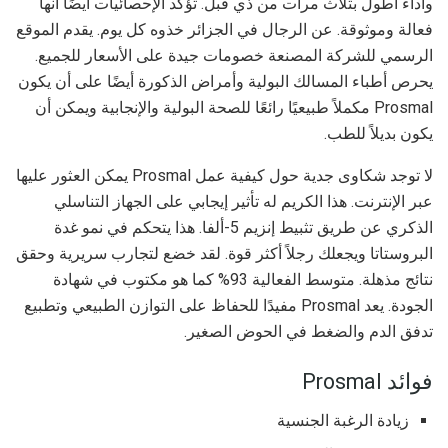
وأداء أطول بثلاث مرات من ذي قبل. تؤكد الإحصائيات أيضًا أنها
فعالة وموثوقة. عن الرجال في الجزائر خذوه كل يوم. يقدم الموقع
الرسمي للشركة المصنعة خصومات جيدة على الأسعار للجميع.
يحرص أطباء المسالك البولية وأمراض الذكورة أيضًا على أن يكون
Prosmal مكملاً طبيعيًا رائعًا للصحة البولية والإنجابية ويمكن أن
يكون بديلاً للطب.
لا توجد شكاوى جدية حول كيفية عمل Prosmal يمكن العثور عليها
عبر الإنترنت. هذا الكريم له تأثير إيجابي على الجهاز التناسلي
الذكري عن طريق تثبيط إنزيم 5-ألفا. هذا يتحكم في نمو غدة
البروستاتا ويجعلك رجلاً أكثر قوة. لقد خضع لتجارب سريرية وحقق
نتائج مذهلة. متوسط الفعالية 93% كما هو مكتوب في شهادة
الجودة. يعد Prosmal مفيدًا للحفاظ على التوازن الطبيعي وتطبيع
تدفق الدم والضغط في الحوض الصغير.
فوائد Prosmal
زيادة الرغبة الجنسية