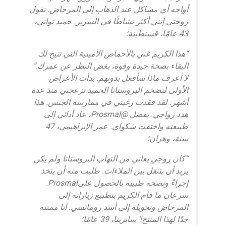
أواجه أي مشاكل عند الذهاب إلى المرحاض. تقول
زوجتي إنني أكثر نشاطًا في السرير. حميد تواتي،
43 عامًا، قسنطينة؛
“هذا الكريم غني بالأحماض الأمينية التي تتيح لك
البقاء بصحة جيدة وقوة، بغض النظر عن عمرك.”
لا أعرف ماذا سأفعل بدونهم. بدأت الأعراض
الأولى لتضخم البروستاتا الحميد تزعجني منذ عدة
أشهر. لقد فقدت رغبتي في ممارسة الجنس. هذا
هدد زواجي. بفضل @Prosmal، عاد أدائي إلى
طبيعته واختفت شكواي. عمر الإبراهيمي، 47
سنة، وهران؛
“كان زوجي يعاني من التهاب البروستاتا ولم يكن
يريد أن يتنقل بين الملاءات. طلبت منه أن يتخذ
إجراءً ونصحه طبيبه بالحصول علىProsmal.
سرعان ما قام الكريم بتطبيع زياراته إلى
المرحاض وتحويله إلى أسد رومانسي. أنا ممتنة
جدًا لهذا المنتج!‘ سابرينا، 39 عامًا؛