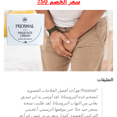
سعر الخصم 50٪
التعليقات:
“Prosmal هو أحد أفضل العلاجات العضوية
لتضخم غدة البروستاتا. لقد أوصى به لي صديق
يعاني من التهاب البروستاتا. لقد طلبت نسخة
بسعر جيد جدًا عبر موقعها الرسمي. أعجبني
التركيب العضوي كثيرًا. وبعد مرور شهر، لم أعد