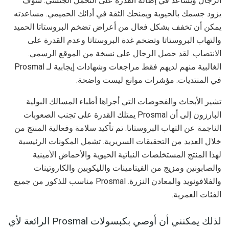
الرجال ويساعد في إطالة القدرة على التحمل الجنسي. سوف
يزود جسمك بالحيوية ويمنحك الثقة في أدائك الحميمي. مساعدته
يمكن أن تخفف بشكل فعال من أعراض تضخم البروستاتا الحميد
والتهاب البروستاتا وتضخم غدة البروستاتا وعدم القدرة على
الانتصاب. لقد حصل الرجال على نسخة من الموقع الرسمي.
الغالبية منهم لديهم فقط مراجعات وشهادات إيجابية لـ Prosmal
في المنتديات. مؤشرات موانع ليست واضحة.
تشير الأبحاث والفحوصات التي أجراها أطباء المسالك البولية
البارزون إلى أن Prosmal يمتلك القدرة على تجنب الصعوبات
الناجمة عن التهاب البروستاتا. تم تأكيد سلامة وفعالية المنتج من
خلال العديد من التحقيقات السريرية. تشمل المكونات الرئيسية
لهذا المنتج المستخلصات النباتية الحيوية والأحماض الأمينية
والصابونين ومزيج من الفيتامينات والليكوبين والكاروتينات
والفلافونويد والمعادن النزرة. Prosmal مناسب للذكور من جميع
الفئات العمرية.
لذلك يمكنني أن أوصي بكبسولات Prosmal الرائعة لأي