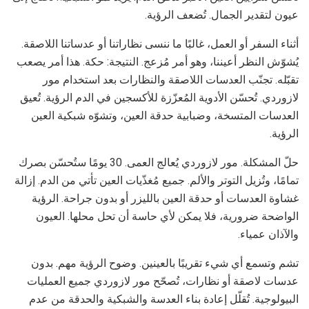
عيون لتقدير الجمال. تُضعف الرؤية.
أثناء السفر أو العمل، غالبًا ما ننسى نظاراتنا أو عدساتنا اللاصقة.
يُشوّش النظر أعيننا، وهو أمر مُزعج. النتيجة: حكة. هذا أمر يصعب
تقبّله. تجنّب العدسات اللاصقة والنظارات بعد استخدام مور
لازوردي. تُحسّن الأدوية المُعزّزة للأكسجين في الدم الرؤية. تُعيق
العدسات المتسخة، وضبابية حدقة العين، وتشوّه شبكية العين
الرؤية.
حلّ المشكلة. مور لازوردي يُعالج العمى. 30 يومًا ستُحسّن بصرك
تمامًا، وتُزيل التوتر والألم. جميع مُغذّيات العين تأتي من الدم. إزالة
غشاوة العدسات أو حدقة العين بالليزر أو بدون جراحة. الرؤية
الواضحة ضرورية، فلا يمكن لأي حاسة أن تحل محلها. العيون
والآذان عمياء.
تشم وتسمع أي شيء تقريبًا بالعينين. وضوح الرؤية مهم. بدون
عدسات لاصقة أو نظارات، تُصحّح مور لازوردي جميع العمليات
البيولوجية. تُقلّل إعادة بناء العدسة والشبكية والحدقة من عدم