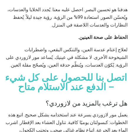
هدفنا هو تحسين البصر. احصل عليه معنا. يُجدد الخلايا والعدسات،
ويُحسّن الصور. استعادة 99% من الرؤية. رؤية جيدة ليلاً. يُحفظ
النظارات والعدسات اللاصقة في المنزل.
الحفاظ على صحة العينين.
لعلاج إعتام عدسة العين، والتنكس البقعي، واضطرابات
الشيخوخة الأخرى. لا مشكلة في عينيك. يُساعد مور لازوردي على
الرؤية. يُكوّن العدسات، ويُنظّم حدقة العين، ويُصحّح مقلة العين.
اتصل بنا للحصول على كل شيء
– الدفع عند الاستلام متاح
هل ترغب بالمزيد من لازوردي؟
يعمل مور لازوردي بسرعة عند استخدامه بشكل صحيح. اتبع هذه
الخطوات: كبسولتان يوميًا كافية. تناول العشاء بعد الإفطار. اشرب
الماء بعد الجرعة. اتباع نظام غذائي صحي، وتجنب الكحول،