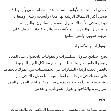
تُعطي لغة الجسد الأولوية للسمك. هذا الطعام الغني بأوميغا 3
صحي أكثر. الأسماك الزيتية لها أمعاء وأنسجة زيتية. أوميغا 3
موجودة في الأسماك. تناول التونة، والسلمون، والتروت،
والماكريل، والسردين، والأنشوجة، والرنجة. يؤثر السمك على
الرؤية. شهور، وليس أسابيع.
البقوليات والمكسرات.
نصح أجدادي بتناول المكسرات والبقوليات للحصول على المعادن،
وليس الحلويات. والحمد لله أنها تمنع مشاكل العين المرتبطة
بالعمر. تجنب ارتداء النظارات في الخمسينيات من عمرك بالحفاظ
على صحتك في مرحلة الطفولة. وبما أننا نفعل ذلك في سن
الشيخوخة، فابدأ بصحة جيدة في سن مبكرة. اختر الجوز، والجوز
البرازيلي، والكاجو، والفول السوداني، والعدس.
البذور.
البذور تساعد على تحسين الرؤية، بينما المكسرات والبقوليات