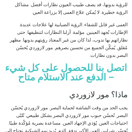
للرؤية بدونها، قد يصف طبيب العيون نظارات أفضل. مشاكل
الرؤية خطيرة. لا يُمكن علاج العمى إلا بزراعة العين.
العمى غير قابل للشفاء. الرؤية الضبابية لها علاجات عديدة.
الإطارات تُجهد العينين. مؤلمة. أزلنا النظارات لتنظيفها. حتى
نظاراتهم بها ندوب، لذا كان من غير المعتاد رؤيتهم بدونها. مظهر
مُقلق. يُمكّن الجميع من تحسين بصرهم. مور لازوردي يُحسّن
البصر بدون نظارات.
اتصل بنا للحصول على كل شيء
– الدفع عند الاستلام متاح
ماذا؟ مور لازوردي
يجب الحد من وقت الشاشة لحماية البصر. مور لازوردي يُحسّن
البصر. تُحسّن حبوب مور لازوردي البصر بشكل طبيعي. تُلبّى
احتياجات العين. يُؤذي الإجهاد العين. مساعدة بصرية مُؤكّدة طبيًا.
تُحسّن شرايين العين الأكبر تدفق الدم. يُزيد نمو الشبكية. نحتاج إلى