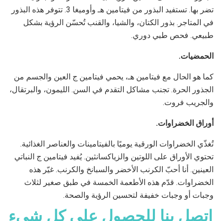
تضر بها. تستفيد البذور من فيتامين هـ وأوميغا 3. تتوفر هذه البذور
في المتاجر. بذور الكتان، والشيا، والقنب تُحسّن الرؤية بشكل
طبيعي. فحص طبي دوري.
الحمضيات.
كما هو الحال مع فيتامين هـ، يحمي فيتامين ج العين والجسم من
الجذور الحرة. تجنب مشاكل التقدم في السن. الليمون، والبرتقال،
والجريب فروت.
أوراق الخضراوات.
تُغذّي الخضراوات الورقية يوميًا بالفيتامينات والعناصر الغذائية.
تحتوي الأوراق على اللوتين والزياكسانثين. يُفيد فيتامين ج النباتي
العينين. أنا أحبّ الكرنب الأخضر والسبانخ والكرنب. غيّر هذه
الخضراوات. قدّم هذه الأطعمة الخمسة في طبق صغير لثلاث
وجبات أو وجبات خفيفة لتحسين الرؤية والصحة.
اتصل بنا للحصول على كل شيء