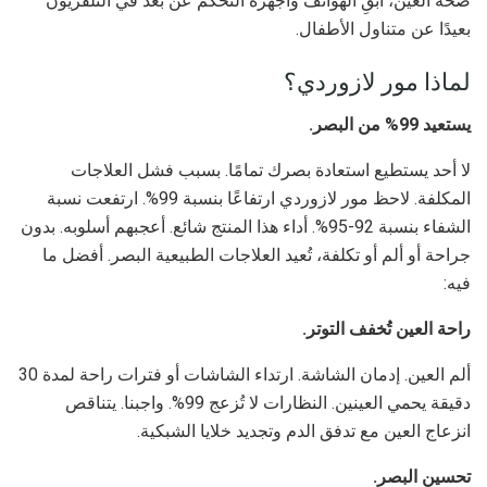
صحة العين، أبقِ الهواتف وأجهزة التحكم عن بُعد في التلفزيون
بعيدًا عن متناول الأطفال.
لماذا مور لازوردي؟
يستعيد 99% من البصر.
لا أحد يستطيع استعادة بصرك تمامًا. بسبب فشل العلاجات
المكلفة. لاحظ مور لازوردي ارتفاعًا بنسبة 99%. ارتفعت نسبة
الشفاء بنسبة 92-95%. أداء هذا المنتج شائع. أعجبهم أسلوبه. بدون
جراحة أو ألم أو تكلفة، تُعيد العلاجات الطبيعية البصر. أفضل ما
فيه:
راحة العين تُخفف التوتر.
ألم العين. إدمان الشاشة. ارتداء الشاشات أو فترات راحة لمدة 30
دقيقة يحمي العينين. النظارات لا تُزعج 99%. واجبنا. يتناقص
انزعاج العين مع تدفق الدم وتجديد خلايا الشبكية.
تحسين البصر.