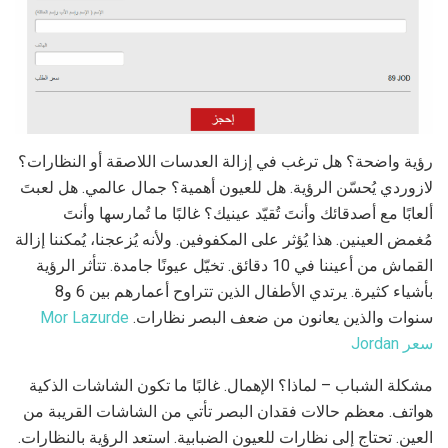
رؤية واضحة؟ هل ترغب في إزالة العدسات اللاصقة أو النظارات؟
لازوردي يُحسّن الرؤية. هل للعيون أهمية؟ جمال عالمي. هل لعبتَ
ألعابًا مع أصدقائك وأنتَ تُقيّد عينيك؟ غالبًا ما تُمارسها وأنتَ
مُغمض العينين. هذا يُؤثر على المكفوفين. ولأنه يُزعجنا، يُمكننا إزالة
القماش من أعيننا في 10 دقائق. تخيّل عيونًا جامدة. تتأثر الرؤية
بأشياء كثيرة. يرتدي الأطفال الذين تتراوح أعمارهم بين 6 و8
سنوات والذين يعانون من ضعف البصر نظارات.
Mor Lazurde
سعر Jordan
مشكلة الشباب – لماذا؟ الإهمال. غالبًا ما تكون الشاشات الذكية
هواتف. معظم حالات فقدان البصر تأتي من الشاشات القريبة من
العين. تحتاج إلى نظارات للعيون الضبابية. استعد الرؤية بالنظارات.