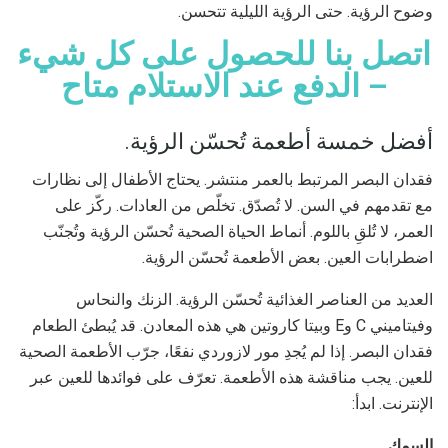
وضوح الرؤية. حتى الرؤية الليلية تتحسن.
اتصل بنا للحصول على كل شيء
– الدفع عند الاستلام متاح
أفضل خمسة أطعمة تُحسّن الرؤية.
فقدان البصر المرتبط بالعمر منتشر. يحتاج الأطفال إلى نظارات
مع تقدمهم في السن. لا تُصدّق. تخلّص من العادات. ركّز على
العمر، لا تُلقِ باللوم. أنماط الحياة الصحية تُحسّن الرؤية وتُجنّب
اضطرابات العين. بعض الأطعمة تُحسّن الرؤية.
العديد من العناصر الغذائية تُحسّن الرؤية. الزنك والنحاس
وفيتاميني C وE وبيتا كاروتين هي هذه المعادن. قد يُبطئ الطعام
فقدان البصر. إذا لم يُجدِ مور لازوردي نفعًا، جرّب الأطعمة الصحية
للعين. يجب مناقشة هذه الأطعمة. تعرّف على فوائدها للعين عبر
الإنترنت. ابدأ:
السمك.