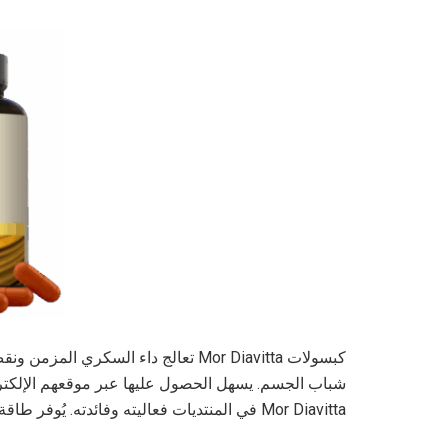
كبسولات Mor Diavitta تعالج داء السك
شباب الجسم. يسهل الحصول عليها عبر موقعهم الإلكترون
Mor Diavitta في المنتديات فعاليته وفائدته. يُوفر طاقة طوال اليوم. لا توجد أي شكاوى حول موانع الاستعمال.