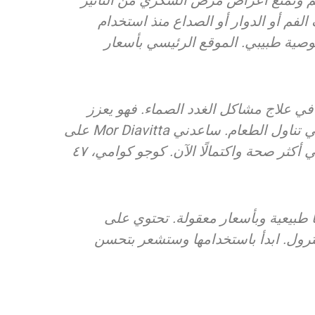
Mor تُنشّط الجسم وتمنع أعراض مرض السكري من التأثير
لفم أو الدوار أو الصداع منذ استخدام
توصية طبيبي. الموقع الرئيسي بأسعار
 في علاج مشاكل الغدد الصماء. فهو يعزز
الطاقة ويقلل من الرغبة الشديدة في تناول الطعام. ساعدني Mor Diavitta على
خسارة ٥ كيلوغرامات. أصبحت حياتي أكثر صحة واكتمالًا الآن. كوجو كوامي، ٤٧
ا طبيعية وبأسعار معقولة. تحتوي على
سترول. ابدأ باستخدامها وستشعر بتحسن