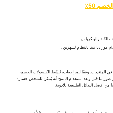
خصم 50٪
 الكبد والبنكرياس
م مور ديا فيتا بانتظام لشهرين .
ليل من المراجعات والآراء السلبية على Mor Diavitta في المنتديات. وفقًا للمراجعات، تُنشّط الكبسولات الجسم،
ر صور ما قبل وبعد استخدام المنتج أنه يُمكن للشخص خسارة