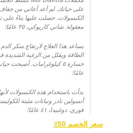
مكملات  Diavitta
على حياتك. لم أعد أعاني من جفاف ا
الكبسولات. حصلت عليها بناءً على 
معقولة. شاني كاريوكي، ٣٥ عامًا؛
يساعد هذا العلاج لارتفاع سكر الدم
عامًا؛
بدأت باستخدام هذه الكبسولات لأنه
أنسولين نادر ونباتات مثبتة للكولي
فوري. دوغبيدا، ٤١ عامًا؛
سعر الخصم 50٪