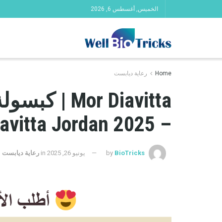
الخميس, أغسطس 6, 2026
Home
رعاية ديابست
or Diavitta
– Mor Diavitta Jordan 2025
BioTricks
by
يونيو 26, 2025
in
رعاية ديابست