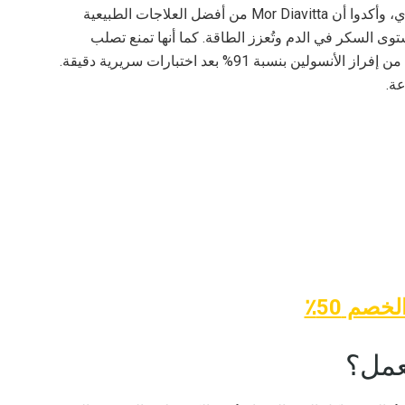
فحص الخبراء تأثير هذه الكبسولات على مرضى السكري، وأكدوا أن Mor Diavitta من أفضل العلاجات الطبيعية
توى السكر في الدم وتُعزز الطاقة. كما أنها تمنع تصلب
الشرايين وتُعزز مرونة الأوعية الدموية. تزيد الكبسولات من إفراز الأنسولين بنسبة 91% بعد اختبارات سريرية دقيقة.
خصم 50٪