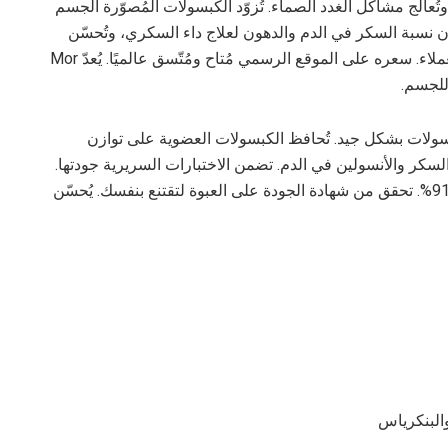
كر في الدم وتُعالج مشاكل الغدد الصماء. تُزوّد ​​الكبسولات المُصوّرة الجسم
ازن نسبة السكر في الدم والدهون لعلاج داء السكري، وتُحسّن
إفراز الأنسولين وتوزيع الخلايا. يحظى المنتج بإعجاب العملاء. سعره على الموقع الرسمي مُتاح ومُتّسق عالميًا. يُعدّ Mor
اولون الكبسولات بشكل جيد. تُحافظ الكبسولات العضوية على توازن
كر والأنسولين في الدم. تضمن الاختبارات السريرية جودتها.
من المُتوقع أن يكون تنظيم الغدد الصماء أفضل بنسبة 91%. تحقق من شهادة الجودة على العبوة لتقتنع بنفسك. يُحسّن
البنكرياس