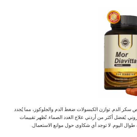
ري المزمن ونقص سكر الدم. توازن الكبسولات ضغط الدم والجلوكوز، مما يُجدد
ي. يُفضل أكثر من أردني علاج الغدد الصماء. تُظهر تقييمات