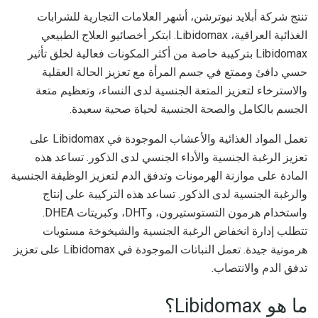
تنتج شركة أبلايد نيوترشن، أشهر العلامات التجارية للشرابات
الغذائية العراقية، Libidomax. ابتكر أخصائيو العلاج الطبيعي
Libidomax بتركيبة خاصة من أكثر المكونات فعالية لخلق تأثير
حسي دافئ وممتع في جسم المرأة مع تعزيز الحالة العقلية
والاسترخاء لتعزيز المتعة الجنسية لدى النساء، وتعظيم متعة
الجسم بالكامل والصحة الجنسية لحياة صحية سعيدة.
تعمل المواد الغذائية والأعشاب الموجودة في Libidomax على
تعزيز الرغبة الجنسية والأداء الجنسي لدى الذكور. تساعد هذه
المادة على موازنة الهرمونات وتدفق الدم لتعزيز الوظيفة الجنسية
والرغبة الجنسية لدى الذكور. تساعد هذه التركيبة على إنتاج
واستخدام هرمون التستوستيرون، وDHT، وكبريتات DHEA.
تتطلب إدارة انخفاض الرغبة الجنسية والشيخوخة مستويات
هرمونية جيدة. تعمل النباتات الموجودة في Libidomax على تعزيز
تدفق الدم والانتصاب.
ما هو Libidomax؟