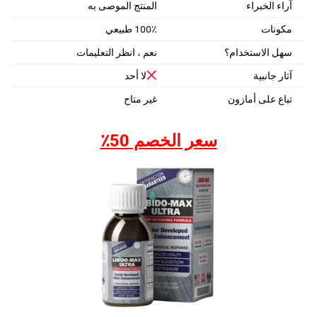
آراء الخبراء
المنتج الموصى به
مكونات
100٪ طبيعي
سهل الاستخدام؟
نعم ، انظر التعليمات
آثار جانبية
لا أحد
تباع على أمازون
غير متاح
سعر الخصم 50٪