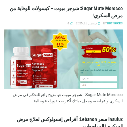
Sugar Mute Morocco: شوجر ميوت – كبسولات للوقاية من
مرض السكري!
BIOTRICKS
BY
ديسمبر 25, 2025
0
Sugar Mute Morocco - شوجر ميوت هو مزيج رائع للتحكم في مرض
السكري وأعراضه، وجعل حياتك أكثر صحة وراحة وخالية...
Insulux سعر Lebanon: أقراص إنسولوكس لعلاج مرض
السكري! المراجعات