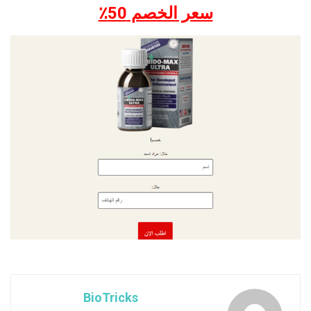
سعر الخصم 50٪
BioTricks