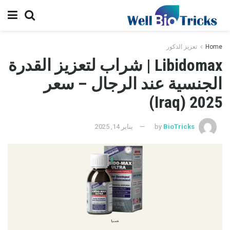
Home
تعزيز الذكور
Libidomax | شراب لتعزيز القدرة
الجنسية عند الرجال – سعر
2025 (Iraq)
BioTricks
by
يناير 14, 2025