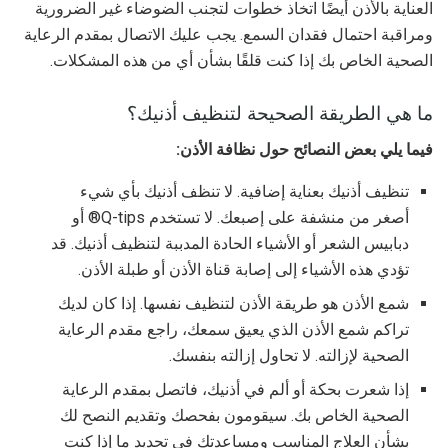
العناية بالأذن أيضًا اتخاذ خطوات لتجنب الضوضاء غير الضرورية
ومراقبة احتمال فقدان السمع. يجب عليك الاتصال بمقدم الرعاية
الصحية الخاص بك إذا كنت قلقًا بشأن أي من هذه المشكلات.
ما هي الطريقة الصحيحة لتنظيف أذنيك؟
فيما يلي بعض النصائح حول نظافة الأذن:
تنظيف أذنيك بعناية إضافية. لا تنظف أذنيك بأي شيء
أصغر من منشفة على إصبعك. لا تستخدم Q-tips® أو
دبابيس الشعر أو الأشياء الحادة المدببة لتنظيف أذنيك. قد
تؤدي هذه الأشياء إلى إصابة قناة الأذن أو طبلة الأذن.
شمع الأذن هو طريقة الأذن لتنظيف نفسها. إذا كان لديك
تراكم شمع الأذن الذي يعيق سمعك، راجع مقدم الرعاية
الصحية لإزالته. لا تحاول إزالته بنفسك.
إذا شعرت بحكة أو ألم في أذنيك، فاتصل بمقدم الرعاية
الصحية الخاص بك. سيقومون بفحصك وتقديم النصح لك
بشأن العلاج المناسب ومساعدتك في تحديد ما إذا كنت