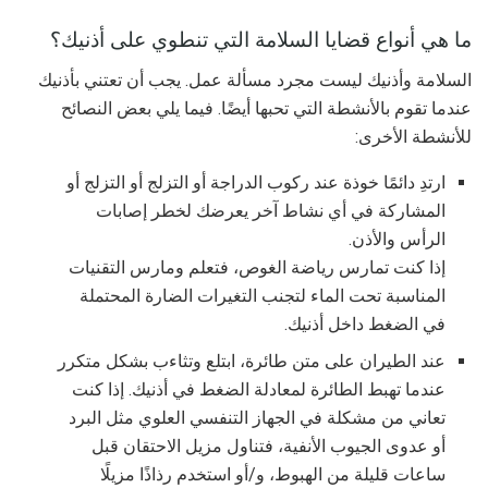
ما هي أنواع قضايا السلامة التي تنطوي على أذنيك؟
السلامة وأذنيك ليست مجرد مسألة عمل. يجب أن تعتني بأذنيك
عندما تقوم بالأنشطة التي تحبها أيضًا. فيما يلي بعض النصائح
للأنشطة الأخرى:
ارتدِ دائمًا خوذة عند ركوب الدراجة أو التزلج أو التزلج أو
المشاركة في أي نشاط آخر يعرضك لخطر إصابات
الرأس والأذن.
إذا كنت تمارس رياضة الغوص، فتعلم ومارس التقنيات
المناسبة تحت الماء لتجنب التغيرات الضارة المحتملة
في الضغط داخل أذنيك.
عند الطيران على متن طائرة، ابتلع وتثاءب بشكل متكرر
عندما تهبط الطائرة لمعادلة الضغط في أذنيك. إذا كنت
تعاني من مشكلة في الجهاز التنفسي العلوي مثل البرد
أو عدوى الجيوب الأنفية، فتناول مزيل الاحتقان قبل
ساعات قليلة من الهبوط، و/أو استخدم رذاذًا مزيلًا