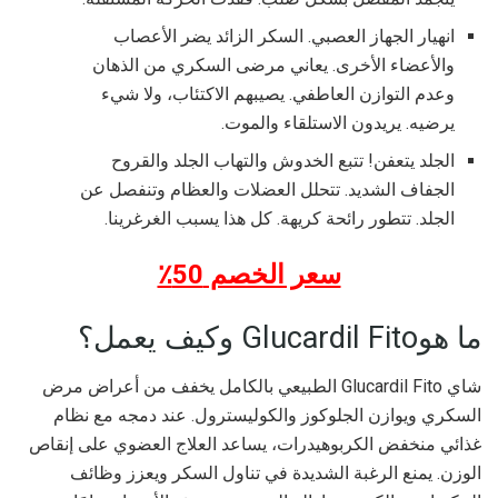
انهيار الجهاز العصبي. السكر الزائد يضر الأعصاب
والأعضاء الأخرى. يعاني مرضى السكري من الذهان
وعدم التوازن العاطفي. يصيبهم الاكتئاب، ولا شيء
يرضيه. يريدون الاستلقاء والموت.
الجلد يتعفن! تتبع الخدوش والتهاب الجلد والقروح
الجفاف الشديد. تتحلل العضلات والعظام وتنفصل عن
الجلد. تتطور رائحة كريهة. كل هذا يسبب الغرغرينا.
سعر الخصم 50٪
ما هوGlucardil Fito وكيف يعمل؟
شاي Glucardil Fito الطبيعي بالكامل يخفف من أعراض مرض
السكري ويوازن الجلوكوز والكوليسترول. عند دمجه مع نظام
غذائي منخفض الكربوهيدرات، يساعد العلاج العضوي على إنقاص
الوزن. يمنع الرغبة الشديدة في تناول السكر ويعزز وظائف