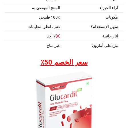
آراء الخبراء
المنتج الموصى به
مكونات
100٪ طبيعي
سهل الاستخدام؟
نعم ، انظر التعليمات
آثار جانبية
لا أحد
تباع على أمازون
غير متاح
سعر الخصم 50٪