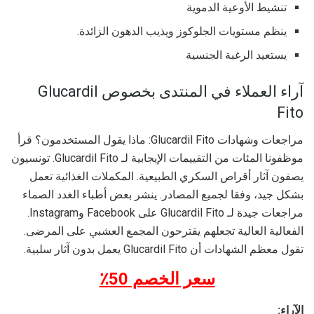
تنشيط الأوعية الدموية
ينظم مستويات الجلوكوز ويذيب الدهون الزائدة.
يستعيد الرغبة الجنسية
آراء العملاء في المنتدى بخصوص Glucardil
Fito
مراجعات وشهادات Glucardil Fito: ماذا يقول المستخدمون؟ قرأ
موظفونا المئات من التقييمات الإيجابية لـ Glucardil Fito. تونسيون
يصفون آثار أقراص السكري الطبيعية. المكملات الغذائية تعمل
بشكل جيد، وفقا لجميع المصادر. ينشر بعض أطباء الغدد الصماء
مراجعات جيدة لـ Glucardil Fito على Facebook وInstagram.
الفعالية العالية تجعلهم يقترحون المجمع العشبي على المرضى.
تقول معظم الشهادات أن Glucardil Fito يعمل بدون آثار سلبية.
سعر الخصم 50٪
الآراء: