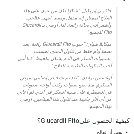
جاكوبي إيزيكيل: “شكرًا لكل من عمل على هذا
العلاج الممتاز. إنه مذهل ومفيد. انتهى علاجي،
وأشعر أنني بحالة رائعة. لذا، أوصي بـ Glucardil
Fito للجميع.”
ميكايلا شيان: “حبوب Glucardil Fito رائعة. بعد
بضعة أيام فقط من تناول المنتج، تحسنت
مستويات السكر في الدم بشكل ملحوظ. كما أنني
أحب المكونات الطبيعية للعلاج.”
أوغستين براندن: “لقد تم تشخيص إصابتي بمرض
السكري منذ بضع سنوات وكنت أواجه صعوبات
في السيطرة على نسبة السكر في الدم. لم أعاني
من أي آثار جانبية منذ تناول هذا الفيتامين. أوصي
بهذا المجمع.
كيفية الحصول علىGlucardil Fito؟
يجب أن تعالج.