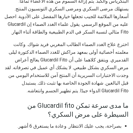
البنكرياس والكبد. يتم إزالة السموم من هذه الأعضاء تمامًا.
يستهلك مرضى السكري ومرضى السكري التونسيون المنتج.
أسعارها الملائمة للجيب تجعلها خيارها المفضل على الأدوية. احصل
عليه من الموقع الرسمي. يقول علماء الغدد الصماء إن Glucardil
Fito مثالي لنسبة السكر في الدم الطبيعية والطاقة أثناء النهار.
اخترع علاج الغدد الصماء الطالب المغربي فريد شواك. وكانت
معلمته أخصائية أولى بمعهد مراكش للغدد الصماء الدكتورة ليلى
القدميري. ويتفق كلاهما على أن Glucardil Fito يعالج أعراض
مرض السكري بشكل طبيعي. لا يشكك أي عميل في تصرفاته. لقد
وجدت الاختبارات السريرية أن المنتج آمن للاستخدام اليومي من
قبل البالغين. شهادة الجودة الخاصة بها تثبت ذلك. يستبدل
Glucardil Fito الدواء جيدًا. يتم تطهير الجسم وانتعاشه.
ما مدى سرعة تمكن Glucardil fito من
السيطرة على مرض السكري؟
بصراحة، يجب عليك الانتظار. وعادة ما يستغرق 6 أشهر.