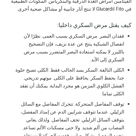
الفيتامين أمراض الغدة الدرقية والبنكرياس. المكونات الطبيعية
في Glucardil Fito لا تنتج آثار جانبية أو مشاكل صحية أخرى.
كيف يقتل مرض السكري داخليا:
فقدان البصر. مرض السكري يسبب العمى. نظرًا لأن
انفصال الشبكية ينتج عن عدة نزيف، فإن التصحيح
بالليزر لا يمكنه استعادة البصر المتضرر بسبب مرض
السكري إلى الأبد.
الكلى التالفة. السكر يسد الحالب فقط. الكلى تصبح حلوة
جدا. يحفظ السكر. يحافظ على الكلى. موتهم تدريجي.
الفشل الكلوي المزمن هو مجرد البداية. يمكنك أن تفقد
الكلى تماما.
توقف المفاصل المتحركة. تتحرك المفاصل مع السائل
الزليلي. عندما تتوقف شرايين الدم عن إمداد المفصل،
يتوقف السائل الزليلي. تجف المفاصل. ولذلك يعاني
المصاب من ألم شديد. ولا حتى مسكنات الألم تساعد.
يتجمد المفصل بشكل صلب. فقدت الحركة المستقلة.