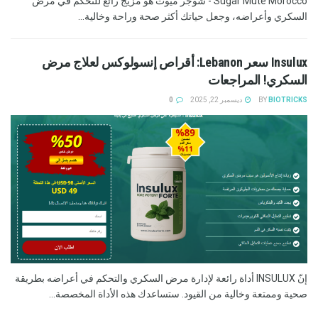
Sugar Mute Morocco - شوجر ميوت هو مزيج رائع للتحكم في مرض
السكري وأعراضه، وجعل حياتك أكثر صحة وراحة وخالية...
Insulux سعر Lebanon: أقراص إنسولوكس لعلاج مرض
السكري! المراجعات
BIOTRICKS
BY
ديسمبر 22, 2025
0
إنّ INSULUX أداة رائعة لإدارة مرض السكري والتحكم في أعراضه بطريقة
صحية وممتعة وخالية من القيود. ستساعدك هذه الأداة المخصصة...