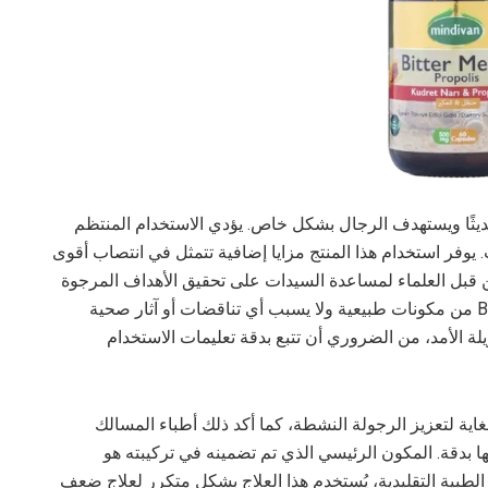
ئي تم إطلاقه حديثًا ويستهدف الرجال بشكل خاص. يؤدي الاستخدام المنتظم
 يوفر استخدام هذا المنتج مزايا إضافية تتمثل في انتصاب أقوى
من قبل العلماء لمساعدة السيدات على تحقيق الأهداف المرجوة
في فترة زمنية قصيرة. يتكون Bitter Melon & Propolis من مكونات طبيعية ولا يسبب أي تناقضات أو آثار صحية
 الأمد، من الضروري أن تتبع بدقة تعليمات الاستخدام
Bitter Mel منتج موثوق به للغاية لتعزيز الرجولة النشطة، كما أكد ذلك أطباء المسالك
نها بدقة. المكون الرئيسي الذي تم تضمينه في تركيبته هو
طبية التقليدية، يُستخدم هذا العلاج بشكل متكرر لعلاج ضعف