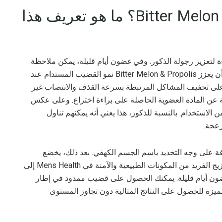
ما هي آلية عمل Bitter Melon & Propolis؟ ما هو تعريف هذا
ائي عالي الكفاءة لتعزيز رجولة الذكور. وفي غضون أيام قليلة، يمكن ملاحظة
نتائج ملحوظة وقابلة للقياس. بالإضافة إلى ذلك، يمكن أن يعزز Bitter Melon & Propolis نمو القضيب المستدام عند
 على تخفيف المشاكل المرتبطة بسرعة القذف والانتصاب غير
جة عن المادة العضوية الحاصلة على براءة اختراع. وعلى عكس
ن الاستخدام. بالنسبة للذكور، هذا يعني أنه يمكنهم تناول
زعجة.
وفة على وجه التحديد باسم الجسم الكهفي. بعد ذلك، يخضع
أنسجة الانتصاب للتوسع لاستيعاب تدفق الدم. يؤدي المزيج الفريد من المكونات الطبيعية والآمنة في Mens Health إلى
ضون أيام قليلة. يمكنك الحصول على قضيب ممدود في إطار
ميزة للحصول على النتائج المثالية دون تجاوز المستوى