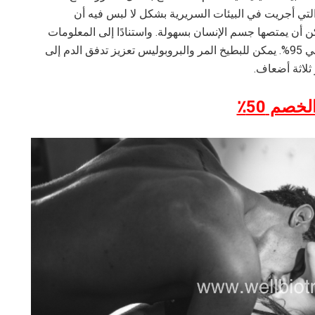
لتي أجريت في البيئات السريرية بشكل لا لبس فيه أن
أن يمتصها جسم الإنسان بسهولة. واستنادًا إلى المعلومات
المقدمة في شهادة الجودة، يبلغ متوسط ​​موثوقيتها حوالي 95%. يمكن للبطيخ المر والبروبوليس تعزيز تدفق الدم إلى
ثلاثة أضعاف.
خصم 50٪