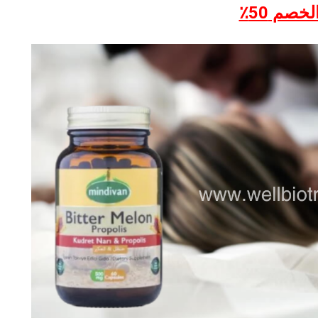
خصم 50٪