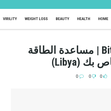
VIRILITY
WEIGHT LOSS
BEAUTY
HEALTH
HOME
Bitter Melon & Propolis | مساعدة الطاقة
ك (Libya)
0
0
0