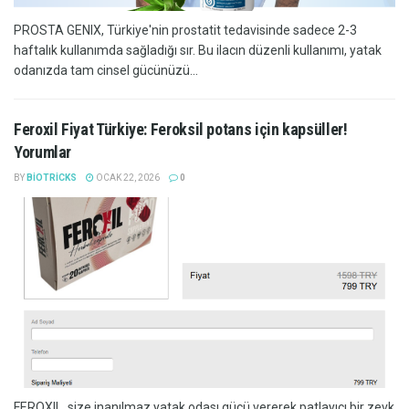
PROSTA GENIX, Türkiye'nin prostatit tedavisinde sadece 2-3
haftalık kullanımda sağladığı sır. Bu ilacın düzenli kullanımı, yatak
odanızda tam cinsel gücünüzü...
Feroxil Fiyat Türkiye: Feroksil potans için kapsüller!
Yorumlar
BY
BIOTRICKS
OCAK 22, 2026
0
FEROXIL, size inanılmaz yatak odası gücü vererek patlayıcı bir zevk