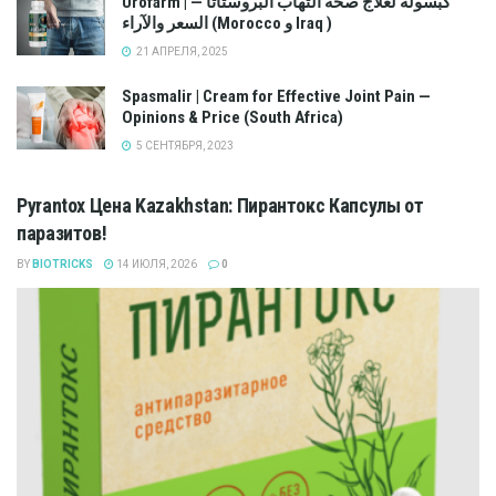
Urofarm | كبسولة لعلاج صحة التهاب البروستاتا —
السعر والآراء (Morocco و Iraq )
21 АПРЕЛЯ, 2025
Spasmalir | Cream for Effective Joint Pain —
Opinions & Price (South Africa)
5 СЕНТЯБРЯ, 2023
Pyrantox Цена Kazakhstan: Пирантокс Капсулы от
паразитов!
BY
BIOTRICKS
14 ИЮЛЯ, 2026
0