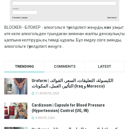
BLOCKER - БЛОКЕР - алкогольге тәуелділікті жеңудің және уақыт
өте келе алкогольден туындаған зияннан жалпы денсаулықты
қалпына келтірудің ең тиімді құралы. Бұл емдеу сізге зиянды,
алкогольге тәуелділікті жеңуге...
TRENDING
COMMENTS
LATEST
Urofarm | الكبسولة، التعليقات، السعر، الفوائد،
التأثير، العمل، المكونات (Iraq و Morocco)
21 АПРЕЛЯ, 2025
Cardizoom | Capsule for Blood Pressure
(Hypertension) Control (UG, IN)
9 ИЮЛЯ, 2024