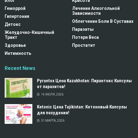
Блог
Красота
Геморрой
Лечение Алкогольной
Зависимости
Гипертония
Облегчение Боли В Суставах
Детокс
Паразиты
Желудочно-Кишечный
Тракт
Потеря Веса
Здоровье
Простатит
Интимность
Recent News
Pyrantox Цена Kazakhstan: Пирантокс Капсулы
от паразитов!
14 ИЮЛЯ, 2026
Ketonic Цена Tajikistan: Кетоновый Капсулы
для похудения!
31 МАРТА, 2026