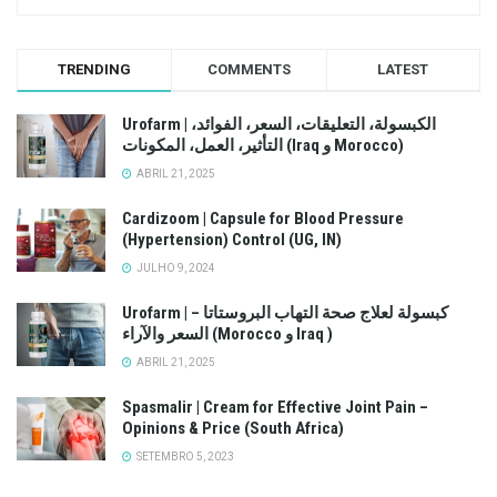
TRENDING
COMMENTS
LATEST
Urofarm | الكبسولة، التعليقات، السعر، الفوائد،
التأثير، العمل، المكونات (Iraq و Morocco)
ABRIL 21, 2025
Cardizoom | Capsule for Blood Pressure
(Hypertension) Control (UG, IN)
JULHO 9, 2024
Urofarm | كبسولة لعلاج صحة التهاب البروستاتا –
السعر والآراء (Morocco و Iraq )
ABRIL 21, 2025
Spasmalir | Cream for Effective Joint Pain –
Opinions & Price (South Africa)
SETEMBRO 5, 2023