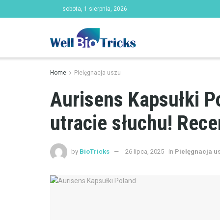
sobota, 1 sierpnia, 2026
Home
Pielęgnacja uszu
Aurisens Kapsułki P
utracie słuchu! Rece
by
BioTricks
26 lipca, 2025
in
Pielęgnacja u