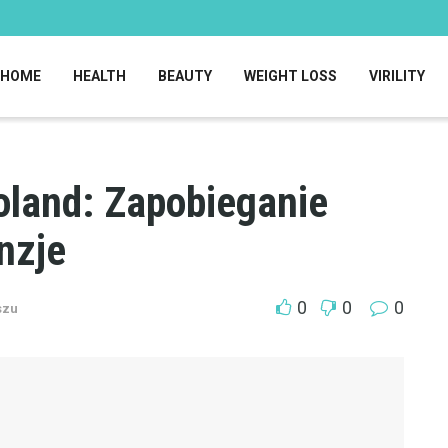
HOME
HEALTH
BEAUTY
WEIGHT LOSS
VIRILITY
oland: Zapobieganie
nzje
0
0
0
szu