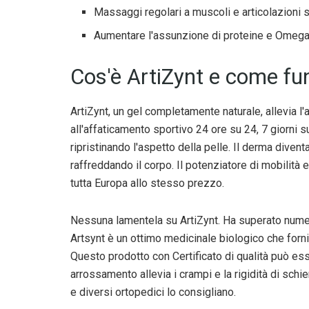
Massaggi regolari a muscoli e articolazioni s
Aumentare l'assunzione di proteine ​​e Omega-3
Cos'è ArtiZynt e come fu
ArtiZynt, un gel completamente naturale, allevia l'art
all'affaticamento sportivo 24 ore su 24, 7 giorni s
ripristinando l'aspetto della pelle. Il derma diven
raffreddando il corpo. Il potenziatore di mobilità e f
tutta Europa allo stesso prezzo.
Nessuna lamentela su ArtiZynt. Ha superato numer
Artsynt è un ottimo medicinale biologico che forn
Questo prodotto con Certificato di qualità può esse
arrossamento allevia i crampi e la rigidità di schien
e diversi ortopedici lo consigliano.