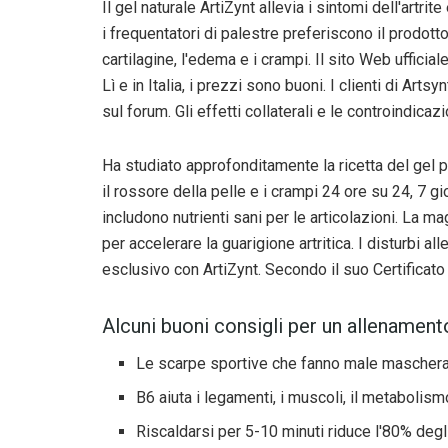
Il gel naturale ArtiZynt allevia i sintomi dell'artrit
i frequentatori di palestre preferiscono il prodotto
cartilagine, l'edema e i crampi. Il sito Web ufficia
Lì e in Italia, i prezzi sono buoni. I clienti di Ar
sul forum. Gli effetti collaterali e le controindica
Ha studiato approfonditamente la ricetta del gel per
il rossore della pelle e i crampi 24 ore su 24, 7 gi
includono nutrienti sani per le articolazioni. La ma
per accelerare la guarigione artritica. I disturbi all
esclusivo con ArtiZynt. Secondo il suo Certificato 
Alcuni buoni consigli per un allenamento
Le scarpe sportive che fanno male mascherano
B6 aiuta i legamenti, i muscoli, il metabolis
Riscaldarsi per 5-10 minuti riduce l'80% degli