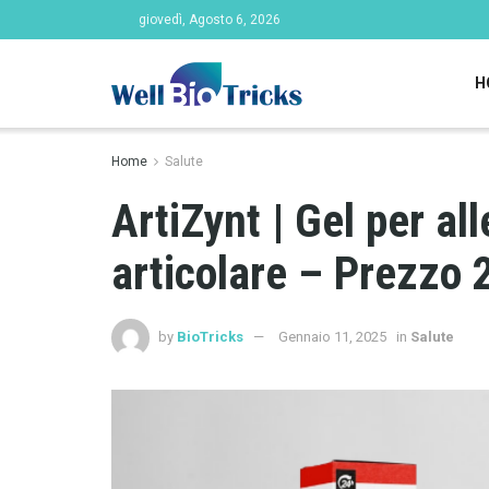
giovedì, Agosto 6, 2026
H
Home
Salute
ArtiZynt | Gel per all
articolare – Prezzo 2
by
BioTricks
Gennaio 11, 2025
in
Salute