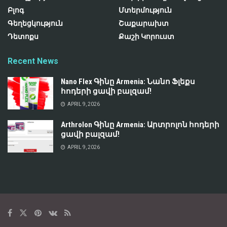
Բլոգ
Մտերմություն
Գեղեցկություն
Շաքարախտ
Դետոքս
Քաշի Կորուստ
Recent News
Nano Flex Գինը Armenia: Նանո Ֆլեքս
հոդերի ցավի բալզամ!
APRIL 9, 2026
Arthrolon Գինը Armenia: Արտրոլոն հոդերի
ցավի բալզամ!
APRIL 9, 2026