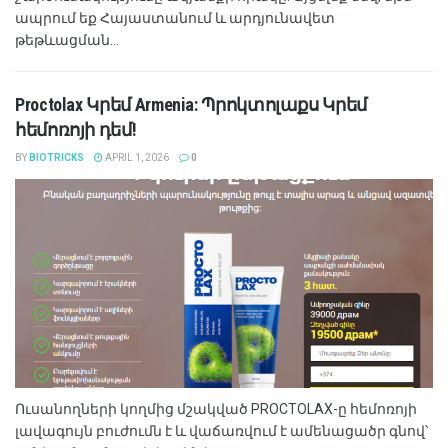
ապրում եք Հայաստանում և արդյունավետ
թեթևացման...
Proctolax Կրեմ Armenia: Պրոկտոլաքս Կրեմ
հեմոռոյի դեմ!
BY
BIOTRICKS
APRIL 1, 2026
0
Ուսանողների կողմից մշակված PROCTOLAX-ը հեմոռոյի
լավագույն բուժումն է և վաճառվում է ամենացածր գնով՝