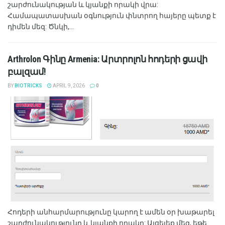
շարժունակության և կյանքի որակի վրա:
Համապատասխան օգնություն փնտրող հայերը պետք է
դիմեն մեզ: Ծնկի,...
Arthrolon Գինը Armenia: Արտրոլոն հոդերի ցավի
բալզամ!
BY
BIOTRICKS
APRIL 9, 2026
0
Հոդերի անհարմարությունը կարող է ամեն օր խաթարել
շարժունակությունը և կյանքի որակը: Այցելեք մեզ, եթե