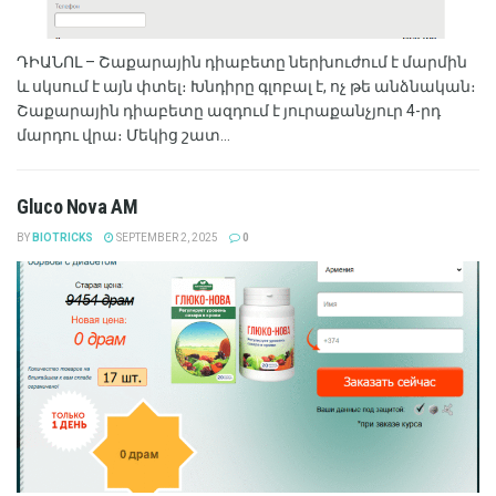
ԴԻԱՆՈԼ – Շաքարային դիաբետը ներխուժում է մարմին
և սկսում է այն փտել։ Խնդիրը գլոբալ է, ոչ թե անձնական։
Շաքարային դիաբետը ազդում է յուրաքանչյուր 4-րդ
մարդու վրա։ Մեկից շատ...
Gluco Nova AM
BY
BIOTRICKS
SEPTEMBER 2, 2025
0