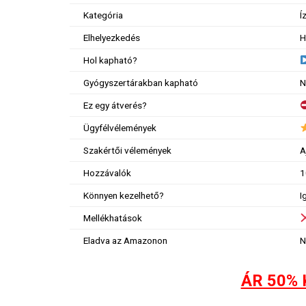
Kategória
Í
Elhelyezkedés
H
Hol kapható?
Gyógyszertárakban kapható
N
Ez egy átverés?
Ügyfélvélemények
Szakértői vélemények
A
Hozzávalók
1
Könnyen kezelhető?
I
Mellékhatások
Eladva az Amazonon
N
ÁR 50%