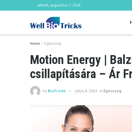
péntek, augusztus 7, 2026
Home
Egészség
Motion Energy | Balz
csillapítására – Ár F
by
BioTricks
július 8, 2024
in
Egészség