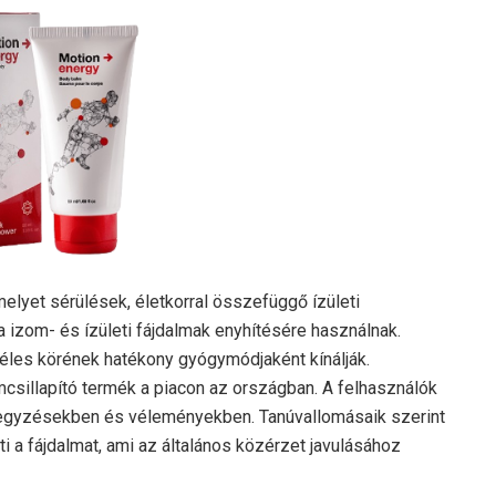
lyet sérülések, életkorral összefüggő ízületi
 izom- és ízületi fájdalmak enyhítésére használnak.
éles körének hatékony gyógymódjaként kínálják.
mcsillapító termék a piacon az országban. A felhasználók
jegyzésekben és véleményekben. Tanúvallomásaik szerint
i a fájdalmat, ami az általános közérzet javulásához