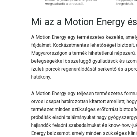
Mi az a Motion Energy é
A Motion Energy egy természetes kezelés, amely 
fájdalmat. Kockázatmentes lehetőséget biztosít, 
Magyarországon a termék hihetetlenül népszerű. 
betegségekkel összefüggő gyulladások és izomg
ízületi porcok regenerálódását serkentő és a por
hatékony.
A Motion Energy egy teljesen természetes formul
orvosi csapat határozottan kitartott amellett, ho
természet minden szükséges erőforrást biztosít
próbálták eladni találmányukat nagy gyógyszergyá
hajlandók feladni szabadalmukat és know-how-juk
Energy balzsamot, amely minden szükséges klinik