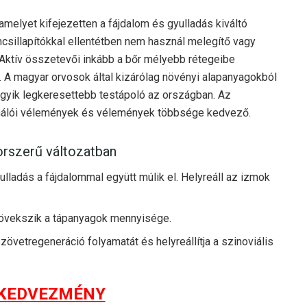
amelyet kifejezetten a fájdalom és gyulladás kiváltó
mcsillapítókkal ellentétben nem használ melegítő vagy
 Aktív összetevői inkább a bőr mélyebb rétegeibe
t. A magyar orvosok által kizárólag növényi alapanyagokból
gyik legkeresettebb testápoló az országban. Az
nálói vélemények és vélemények többsége kedvező.
orszerű változatban
lladás a fájdalommal együtt múlik el. Helyreáll az izmok
 növekszik a tápanyagok mennyisége.
szövetregeneráció folyamatát és helyreállítja a szinoviális
 KEDVEZMÉNY