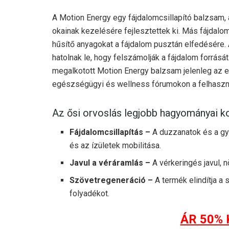
A Motion Energy egy fájdalomcsillapító balzsam, 
okainak kezelésére fejlesztettek ki. Más fájdalo
hűsítő anyagokat a fájdalom pusztán elfedésére.
hatolnak le, hogy felszámolják a fájdalom forrásá
megalkotott Motion Energy balzsam jelenleg az e
egészségügyi és wellness fórumokon a felhasz
Az ősi orvoslás legjobb hagyományai k
Fájdalomcsillapítás –
A duzzanatok és a gyu
és az ízületek mobilitása.
Javul a véráramlás –
A vérkeringés javul,
Szövetregeneráció –
A termék elindítja a 
folyadékot.
ÁR 50%