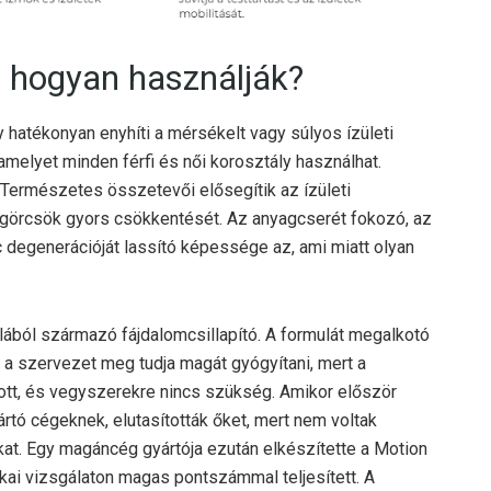
s hogyan használják?
hatékonyan enyhíti a mérsékelt vagy súlyos ízületi
amelyet minden férfi és női korosztály használhat.
Természetes összetevői elősegítik az ízületi
örcsök gyors csökkentését. Az anyagcserét fokozó, az
c degenerációját lassító képessége az, ami miatt olyan
ából származó fájdalomcsillapító. A formulát megalkotó
gy a szervezet meg tudja magát gyógyítani, mert a
ott, és vegyszerekre nincs szükség. Amikor először
rtó cégeknek, elutasították őket, mert nem voltak
at. Egy magáncég gyártója ezután elkészítette a Motion
ai vizsgálaton magas pontszámmal teljesített. A