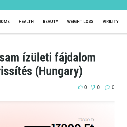
HOME
HEALTH
BEAUTY
WEIGHT LOSS
VIRILITY
sam ízületi fájdalom
rissítés (Hungary)
0
0
0