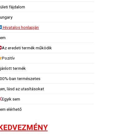
zületi fájdalom
ungary
Hivatalos honlapján
em
Az eredeti termék működik
Pozitív
jánlott termék
00%-ban természetes
gen, lásd az utasításokat
Egyik sem
em elérhető
 KEDVEZMÉNY