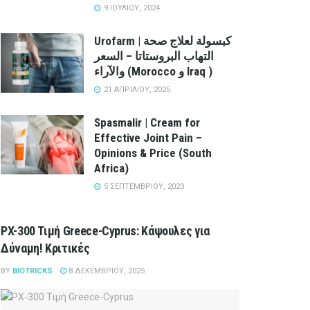
9 ΙΟΥΛΊΟΥ, 2024
Urofarm | كبسولة لعلاج صحة
التهاب البروستاتا – السعر
والآراء (Morocco و Iraq )
21 ΑΠΡΙΛΊΟΥ, 2025
Spasmalir | Cream for
Effective Joint Pain –
Opinions & Price (South
Africa)
5 ΣΕΠΤΕΜΒΡΊΟΥ, 2023
PX-300 Τιμή Greece-Cyprus: Κάψουλες για
Δύναμη! Κριτικές
BY
BIOTRICKS
8 ΔΕΚΕΜΒΡΊΟΥ, 2025