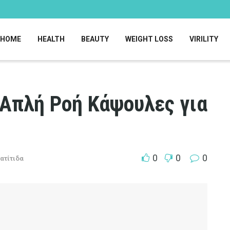
HOME
HEALTH
BEAUTY
WEIGHT LOSS
VIRILITY
: Απλή Ροή Κάψουλες για
0
0
0
ατίτιδα