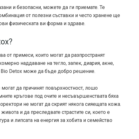
азани и безопасни, можете да ги приемате. Те
комбинация от полезни съставки и често хранене ще
ви физическата ви форма и здраве.
tox?
ва от примеси, които могат да разпространят
омерно наддаване на тегло, запек, диария, акне,
 Bio Detox може да бъде добро решение.
могат да причинят повърхностност, лошо
ъмните кръгове под очите и несъвършенствата бяха
коректори не могат да скрият някога сияещата кожа.
живота и да преследвате страстите си, което е
гура и липсата на енергия за хобита и семейство