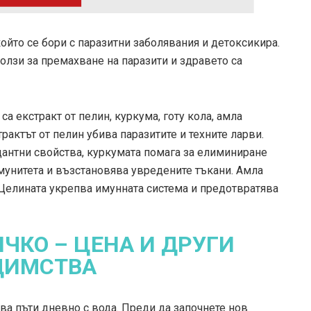
който се бори с паразитни заболявания и детоксикира.
олзи за премахване на паразити и здравето са
а екстракт от пелин, куркума, готу кола, амла
рактът от пелин убива паразитите и техните ларви.
антни свойства, куркумата помага за елиминиране
имунитета и възстановява увредените тъкани. Амла
Целината укрепва имунната система и предотвратява
ИЧКО – ЦЕНА И ДРУГИ
ДИМСТВА
ва пъти дневно с вода. Преди да започнете нов