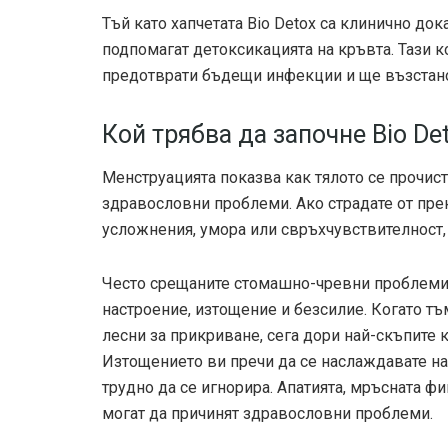
Тъй като хапчетата Bio Detox са клинично док
подпомагат детоксикацията на кръвта. Тази 
предотврати бъдещи инфекции и ще възстано
Кой трябва да започне Bio De
Менструацията показва как тялото се прочист
здравословни проблеми. Ако страдате от прек
усложнения, умора или свръхчувствителност,
Често срещаните стомашно-чревни проблеми 
настроение, изтощение и безсилие. Когато т
лесни за прикриване, сега дори най-скъпите 
Изтощението ви пречи да се наслаждавате на 
трудно да се игнорира. Апатията, мръсната фи
могат да причинят здравословни проблеми.