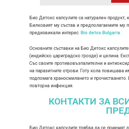
Био Детокс капсулите са натурален продукт, 
Билковият му състав и предполагаемите му п
предизвикали интерес.
Bio detox Bulgaria
Основните съставки на Био Детокс капсулите с
(индийско цариградско грозде) и целина. Екст
Със своите противовъзпалителни и антиоксид
на паразитните отрови. Готу кола повишава 
подпомага храносмилането и прочистването. 
повторна инфекция.
КОНТАКТИ ЗА ВС
ПРЕ
Био Детокс капсулите трябва да се приемат д