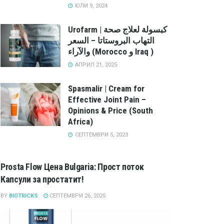
ЮЛИ 9, 2024
Urofarm | كبسولة لعلاج صحة
التهاب البروستاتا – السعر
والآراء (Morocco و Iraq )
АПРИЛ 21, 2025
Spasmalir | Cream for
Effective Joint Pain –
Opinions & Price (South
Africa)
СЕПТЕМВРИ 5, 2023
Prosta Flow Цена Bulgaria: Прост поток
Капсули за простатит!
BY
BIOTRICKS
СЕПТЕМВРИ 26, 2025