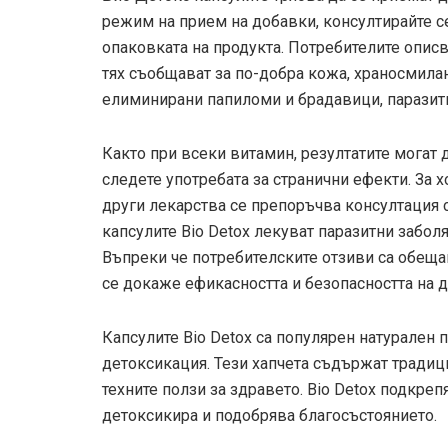
режим на прием на добавки, консултирайте се
опаковката на продукта. Потребителите описв
тях съобщават за по-добра кожа, храносмила
елиминирани папиломи и брадавици, паразит
Както при всеки витамин, резултатите могат 
следете употребата за странични ефекти. За
други лекарства се препоръчва консултация с
капсулите Bio Detox лекуват паразитни забол
Въпреки че потребителските отзиви са обеща
се докаже ефикасността и безопасността на д
Капсулите Bio Detox са популярен натурален 
детоксикация. Тези хапчета съдържат традици
техните ползи за здравето. Bio Detox подкреп
детоксикира и подобрява благосъстоянието.