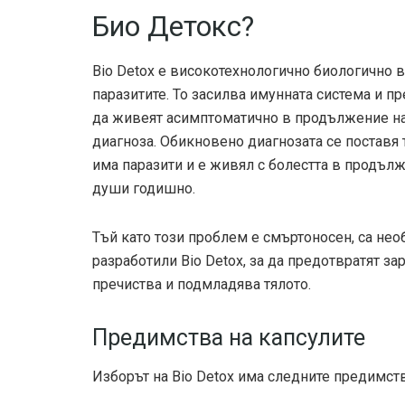
Био Детокс?
Bio Detox е високотехнологично биологично в
паразитите. То засилва имунната система и п
да живеят асимптоматично в продължение на
диагноза. Обикновено диагнозата се поставя 
има паразити и е живял с болестта в продълж
души годишно.
Тъй като този проблем е смъртоносен, са не
разработили Bio Detox, за да предотвратят за
пречиства и подмладява тялото.
Предимства на капсулите
Изборът на Bio Detox има следните предимств