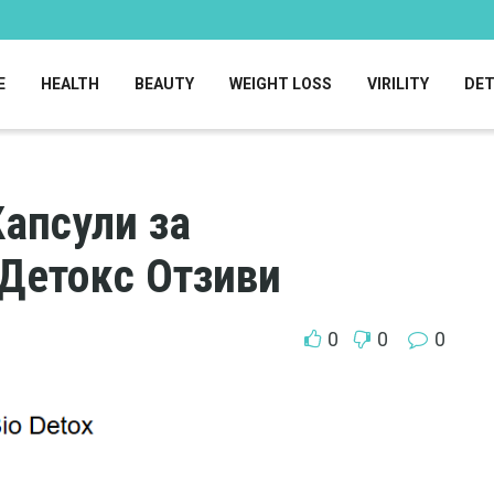
E
HEALTH
BEAUTY
WEIGHT LOSS
VIRILITY
DE
Капсули за
 Детокс Отзиви
0
0
0