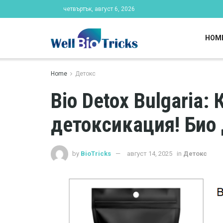
четвъртък, август 6, 2026
HOM
Home
Детокс
Bio Detox Bulgaria: 
детоксикация! Био
by
BioTricks
август 14, 2025
in
Детокс