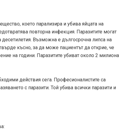
ещество, което парализира и убива яйцата на
редотвратява повторна инфекция. Паразитите могат
 десетилетия. Възможна е дългосрочна липса на
твърде късно, за да може пациентът да открие, че
ение на години. Паразитите убиват около 2 милиона
обходими действия сега. Професионалистите са
разяването с паразити. Той убива всички паразити и
а: