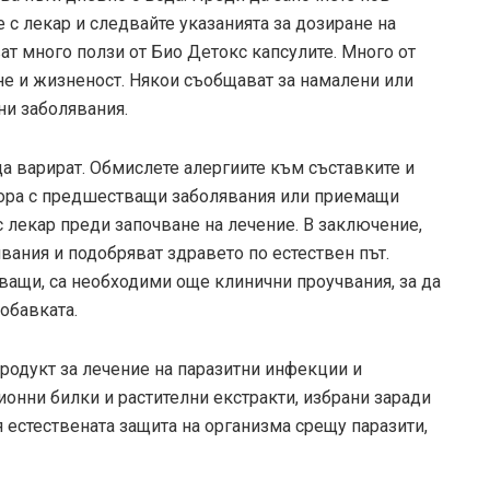
 с лекар и следвайте указанията за дозиране на
ат много ползи от Био Детокс капсулите. Много от
не и жизненост. Някои съобщават за намалени или
ни заболявания.
да варират. Обмислете алергиите към съставките и
 хора с предшестващи заболявания или приемащи
 лекар преди започване на лечение. В заключение,
явания и подобряват здравето по естествен път.
ващи, са необходими още клинични проучвания, за да
обавката.
продукт за лечение на паразитни инфекции и
онни билки и растителни екстракти, избрани заради
я естествената защита на организма срещу паразити,