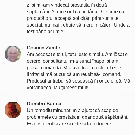
zi și mi-am vindecat prostatita în două
săptămâni. Acum sunt ca un tânăr. Ce bine că
producătorul acceptă solicitări printr-un site
special, nu mai trebuie să mergi nicăieri! Unde a
fost până acum?!
Cosmin Zamfir
Am accesat site-ul, totul este simplu. Am lăsat o
cerere, consultantul m-a sunat înapoi și am
plasat comanda. M-a avertizat că stocul este
limitat și mă bucur că am reușit să-l comand.
Produsul ar trebui să sosească în orice clipă. Mă
voi vindeca. Mulțumesc mult!
Dumitru Badea
Un remediu minunat, m-a ajutat să scap de
problemele cu prostata în doar două săptămâni.
Este eficient și are și este și la reducere.