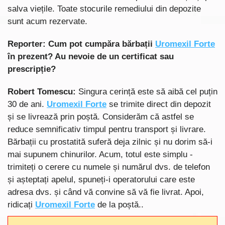
salva viețile. Toate stocurile remediului din depozite
sunt acum rezervate.
Reporter: Cum pot cumpăra bărbații
Uromexil Forte
în prezent? Au nevoie de un certificat sau
prescripție?
Robert Tomescu:
Singura cerință este să aibă cel puțin
30 de ani.
Uromexil Forte
se trimite direct din depozit
și se livrează prin poștă. Considerăm că astfel se
reduce semnificativ timpul pentru transport și livrare.
Bărbații cu prostatită suferă deja zilnic și nu dorim să-i
mai supunem chinurilor. Acum, totul este simplu -
trimiteți o cerere cu numele și numărul dvs. de telefon
și așteptați apelul, spuneți-i operatorului care este
adresa dvs. și când vă convine să vă fie livrat. Apoi,
ridicați
Uromexil Forte
de la poștă..