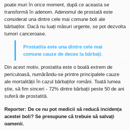
poate muri în orice moment, după ce aceasta se
transformă în adenom. Adenomul de prostată este
considerat una dintre cele mai comune boli ale
bărbaților. Dacă nu luați măsuri urgente, se pot dezvolta
tumori canceroase.
Prostatita este una dintre cele mai
comune cauze de deces la bărbați.
Din acest motiv, prostatita este o boală extrem de
periculoasă, numărându-se printre principalele cauze
ale mortalității în cazul bărbaților români. Toată lumea
știe, să fim sinceri - 72% dintre bărbații peste 50 de ani
suferă de prostatită.
Reporter: De ce nu pot medicii să reducă incidența
acestei boli? Se presupune că trebuie să salvați
oamenii.