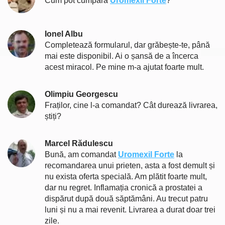
Cum pot cumpăra
Uromexil Forte
?
Ionel Albu
Completează formularul, dar grăbește-te, până
mai este disponibil. Ai o șansă de a încerca
acest miracol. Pe mine m-a ajutat foarte mult.
Olimpiu Georgescu
Fraților, cine l-a comandat? Cât durează livrarea,
știți?
Marcel Rădulescu
Bună, am comandat
Uromexil Forte
la
recomandarea unui prieten, asta a fost demult și
nu exista oferta specială. Am plătit foarte mult,
dar nu regret. Inflamația cronică a prostatei a
dispărut după două săptămâni. Au trecut patru
luni și nu a mai revenit. Livrarea a durat doar trei
zile.