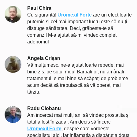
Paul Chira
Cu siguranță!
Uromexil Forte
are un efect foarte
puternic și cel mai important lucru este că nu-ți
distruge sănătatea. Deci, grăbește-te să
comanzi! M-a ajutat să-mi vindec complet
adenomul
Angela Crișan
Vă mulțumesc, ne-a ajutat foarte repede, mai
bine zis, pe soțul meu! Bărbaților, nu amânați
tratamentul, e mai bine să scăpați de probleme
acum decât să trebuiască să vă operați mai
târziu.
Radu Ciobanu
Am încercat mai mulți ani să vindec prostatita și
totul a fost în zadar. Am decis să încerc
Uromexil Forte
, despre care vorbește
specialistul aici, iar inflamația a dispărut a doua