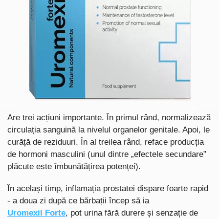
Are trei acțiuni importante. În primul rând, normalizează
circulația sanguină la nivelul organelor genitale. Apoi, le
curăță de reziduuri. În al treilea rând, reface producția
de hormoni masculini (unul dintre „efectele secundare”
plăcute este îmbunătățirea potenței).
În același timp, inflamația prostatei dispare foarte rapid
- a doua zi după ce bărbații încep să ia
Uromexil Forte
, pot urina fără durere și senzație de