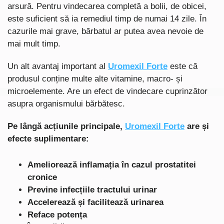
arsură. Pentru vindecarea completă a bolii, de obicei,
este suficient să ia remediul timp de numai 14 zile. În
cazurile mai grave, bărbatul ar putea avea nevoie de
mai mult timp.
Un alt avantaj important al
Uromexil Forte
este că
produsul conține multe alte vitamine, macro- și
microelemente. Are un efect de vindecare cuprinzător
asupra organismului bărbătesc.
Pe lângă acțiunile principale,
Uromexil Forte
are și
efecte suplimentare:
Ameliorează inflamația în cazul prostatitei
cronice
Previne infecțiile tractului urinar
Accelerează și facilitează urinarea
Reface potența