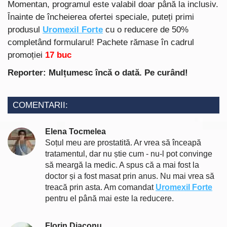
Momentan, programul este valabil doar până la inclusiv.
Înainte de încheierea ofertei speciale, puteți primi
produsul
Uromexil Forte
cu o reducere de 50%
completând formularul! Pachete rămase în cadrul
promoției
17
buc
Reporter: Mulțumesc încă o dată. Pe curând!
COMENTARII:
Elena Tocmelea
Soțul meu are prostatită. Ar vrea să înceapă
tratamentul, dar nu știe cum - nu-l pot convinge
să meargă la medic. A spus că a mai fost la
doctor și a fost masat prin anus. Nu mai vrea să
treacă prin asta. Am comandat
Uromexil Forte
pentru el până mai este la reducere.
Florin Diaconu