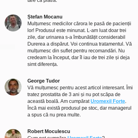
tare ca piatra.
Ștefan Mocanu
Mulțumesc medicilor cărora le pasă de pacienții
lor! Produsul este minunat. L-am luat doar trei
zile, dar urinarea s-a îmbunătățit considerabil
Durerea a dispărut. Voi continua tratamentul. Vă
mulțumesc din suflet pentru recomandări. Nu
credeam la început, dar îl iau de trei zile și deja
simt diferența.
George Tudor
Vă mulțumesc pentru acest articol interesant. Îmi
tratez prostatita de 3 ani și nu pot scăpa de
această boală. Am cumpărat
Uromexil Forte
.
Încă mai există produsul pe stoc, dar managerul
a spus că nu prea multe.
Robert Moculescu