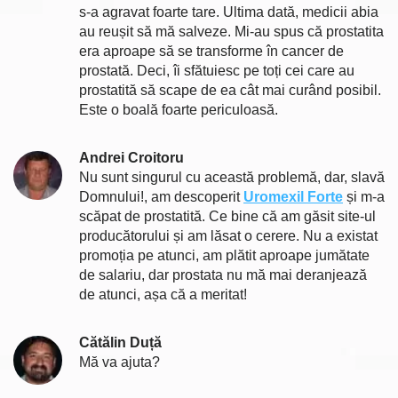
s-a agravat foarte tare. Ultima dată, medicii abia
au reușit să mă salveze. Mi-au spus că prostatita
era aproape să se transforme în cancer de
prostată. Deci, îi sfătuiesc pe toți cei care au
prostatită să scape de ea cât mai curând posibil.
Este o boală foarte periculoasă.
Andrei Croitoru
Nu sunt singurul cu această problemă, dar, slavă
Domnului!, am descoperit
Uromexil Forte
și m-a
scăpat de prostatită. Ce bine că am găsit site-ul
producătorului și am lăsat o cerere. Nu a existat
promoția pe atunci, am plătit aproape jumătate
de salariu, dar prostata nu mă mai deranjează
de atunci, așa că a meritat!
Cătălin Duță
Mă va ajuta?