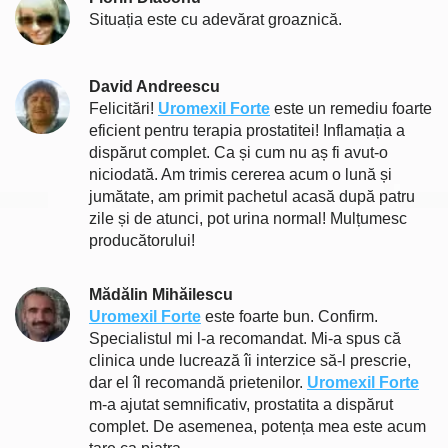
Situația este cu adevărat groaznică.
David Andreescu
Felicitări!
Uromexil Forte
este un remediu foarte
eficient pentru terapia prostatitei! Inflamația a
dispărut complet. Ca și cum nu aș fi avut-o
niciodată. Am trimis cererea acum o lună și
jumătate, am primit pachetul acasă după patru
zile și de atunci, pot urina normal! Mulțumesc
producătorului!
Mădălin Mihăilescu
Uromexil Forte
este foarte bun. Confirm.
Specialistul mi l-a recomandat. Mi-a spus că
clinica unde lucrează îi interzice să-l prescrie,
dar el îl recomandă prietenilor.
Uromexil Forte
m-a ajutat semnificativ, prostatita a dispărut
complet. De asemenea, potența mea este acum