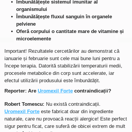
Îmbunătățește sistemul imunitar al
organismului
Îmbunătățește fluxul sanguin în organele
pelviene
Oferă corpului o cantitate mare de vitamine și
microelemente
Important! Rezultatele cercetărilor au demonstrat că
ianuarie
și
februarie
sunt cele mai bune luni pentru a
începe terapia. Datorită stabilizării temperaturii medii,
procesele metabolice din corp sunt accelerate, iar
efectul utilizării produsului este îmbunătățit.
Reporter: Are
Uromexil Forte
contraindicații?
Robert Tomescu:
Nu există contraindicații.
Uromexil Forte
este fabricat doar din ingrediente
naturale, care nu provoacă reacții alergice! Este perfect
sigur pentru ficat, care suferă de obicei extrem de mult