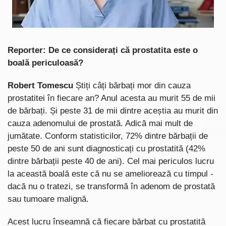
Reporter: De ce considerați că prostatita este o
boală periculoasă?
Robert Tomescu
Știți câți bărbați mor din cauza
prostatitei în fiecare an? Anul acesta au murit 55 de mii
de bărbați. Și peste 31 de mii dintre aceștia au murit din
cauza adenomului de prostată. Adică mai mult de
jumătate. Conform statisticilor, 72% dintre bărbații de
peste 50 de ani sunt diagnosticați cu prostatită (42%
dintre bărbații peste 40 de ani). Cel mai periculos lucru
la această boală este că nu se ameliorează cu timpul -
dacă nu o tratezi, se transformă în adenom de prostată
sau tumoare malignă.
Acest lucru înseamnă că fiecare bărbat cu prostatită