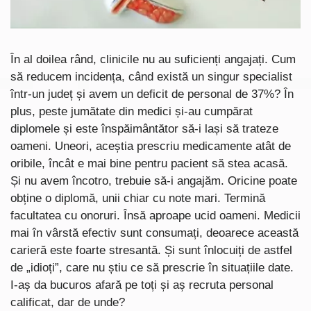
În al doilea rând, clinicile nu au suficienți angajați. Cum
să reducem incidența, când există un singur specialist
într-un județ și avem un deficit de personal de 37%? În
plus, peste jumătate din medici și-au cumpărat
diplomele și este înspăimântător să-i lași să trateze
oameni. Uneori, aceștia prescriu medicamente atât de
oribile, încât e mai bine pentru pacient să stea acasă.
Și nu avem încotro, trebuie să-i angajăm. Oricine poate
obține o diplomă, unii chiar cu note mari. Termină
facultatea cu onoruri. Însă aproape ucid oameni. Medicii
mai în vârstă efectiv sunt consumați, deoarece această
carieră este foarte stresantă. Și sunt înlocuiți de astfel
de „idioți”, care nu știu ce să prescrie în situațiile date.
I-aș da bucuros afară pe toți și aș recruta personal
calificat, dar de unde?