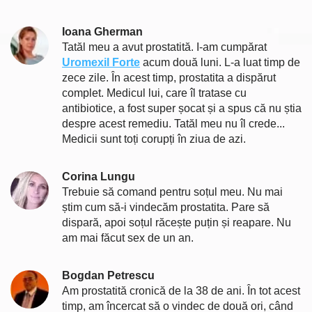
Ioana Gherman
Tatăl meu a avut prostatită. I-am cumpărat
Uromexil Forte
acum două luni. L-a luat timp de
zece zile. În acest timp, prostatita a dispărut
complet. Medicul lui, care îl tratase cu
antibiotice, a fost super șocat și a spus că nu știa
despre acest remediu. Tatăl meu nu îl crede...
Medicii sunt toți corupți în ziua de azi.
Corina Lungu
Trebuie să comand pentru soțul meu. Nu mai
știm cum să-i vindecăm prostatita. Pare să
dispară, apoi soțul răcește puțin și reapare. Nu
am mai făcut sex de un an.
Bogdan Petrescu
Am prostatită cronică de la 38 de ani. În tot acest
timp, am încercat să o vindec de două ori, când