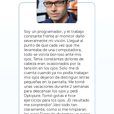
Soy un programador, y el trabajo
Mi vist
constante frente al monitor dañó
solo ve
severamente mi visión. Llegué al
música 
punto de que cada vez que me
vida, y
levantaba de una computadora,
No podi
todo se volvía borroso ante mis
minuto
ojos. Tenia constantes dolores de
de cabe
cabeza eran ocasionados por la
porque 
tensión en los ojos. Solo me di
ayudan 
cuenta cuando ya no podía trabajar:
embarg
mis ojos dejaron de distinguir letras
un resu
pequeñas en la pantalla. Me tomé
se mejo
unas vacaciones durante 2 semanas
oculist
para descansar los ojos y pedí
increíbl
Optipure. Tomó gotas e hice
ejercicios para los ojos. ¡El resultado
Lin
me sorprendio! ¡Veo todo tan
claramente, como si me limpiaran
30 año
los ojos! Después de tomar un curso