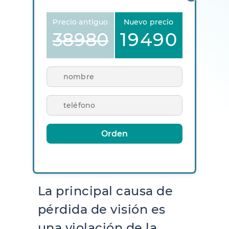
Precio antiguo
Nuevo precio
38980
19490
ARS
ARS
Orden
La principal causa de
pérdida de visión es
una violación de la