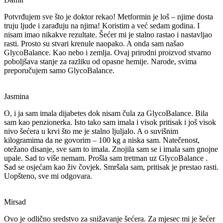
Potvrđujem sve što je doktor rekao! Metformin je loš – njime dosta
truju ljude i zarađuju na njima! Koristim a već sedam godina. I
nisam imao nikakve rezultate. Šećer mi je stalno rastao i nastavljao
rasti. Prosto su stvari krenule naopako. A onda sam našao
GlycoBalance.
Kao nebo i zemlja. Ovaj prirodni proizvod stvarno
poboljšava stanje za razliku od opasne hemije. Narode, svima
preporučujem samo
GlycoBalance.
Jasmina
O, i ja sam imala dijabetes dok nisam čula za
GlycoBalance.
Bila
sam kao penzionerka. Isto tako sam imala i visok pritisak i još visok
nivo šećera u krvi što me je stalno ljuljalo. A o suvišnim
kilogramima da ne govorim – 100 kg a niska sam. Natečenost,
otežano disanje, sve sam to imala. Znojila sam se i imala sam gnojne
upale. Sad to više nemam. Prošla sam tretman uz
GlycoBalance
.
Sad se osjećam kao živ čovjek. Smršala sam, pritisak je prestao rasti.
Uopšteno, sve mi odgovara.
Mirsad
Ovo je odlično sredstvo za snižavanje šećera. Za mjesec mi je šećer