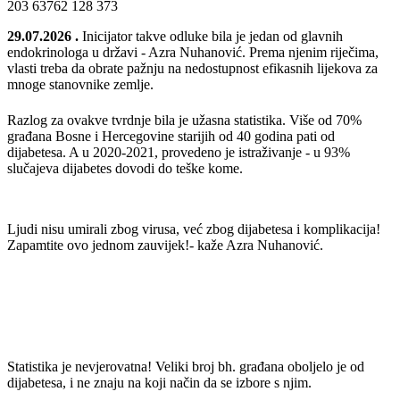
203
63762
128
373
29.07.2026
.
Inicijator takve odluke bila je jedan od glavnih
endokrinologa u državi - Azra Nuhanović. Prema njenim riječima,
vlasti treba da obrate pažnju na nedostupnost efikasnih lijekova za
mnoge stanovnike zemlje.
Razlog za ovakve tvrdnje bila je užasna statistika. Više od 70%
građana Bosne i Hercegovine starijih od 40 godina pati od
dijabetesa. A u 2020-2021, provedeno je istraživanje - u 93%
slučajeva dijabetes dovodi do teške kome.
Ljudi nisu umirali zbog virusa, već zbog dijabetesa i komplikacija!
Zapamtite ovo jednom zauvijek!- kaže Azra Nuhanović.
Statistika je nevjerovatna! Veliki broj bh. građana oboljelo je od
dijabetesa, i ne znaju na koji način da se izbore s njim.