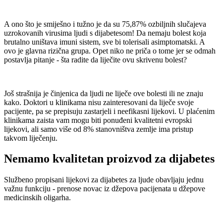
A ono što je smiješno i tužno je da su 75,87% ozbiljnih slučajeva
uzrokovanih virusima ljudi s dijabetesom! Da nemaju bolest koja
brutalno uništava imuni sistem, sve bi tolerisali asimptomatski. A
ovo je glavna rizična grupa. Opet niko ne priča o tome jer se odmah
postavlja pitanje - šta radite da liječite ovu skrivenu bolest?
Još strašnija je činjenica da ljudi ne liječe ove bolesti ili ne znaju
kako. Doktori u klinikama nisu zainteresovani da liječe svoje
pacijente, pa se prepisuju zastarjeli i neefikasni lijekovi. U plaćenim
klinikama zaista vam mogu biti ponuđeni kvalitetni evropski
lijekovi, ali samo više od 8% stanovništva zemlje ima pristup
takvom liječenju.
Nemamo kvalitetan proizvod za dijabetes
Službeno propisani lijekovi za dijabetes za ljude obavljaju jednu
važnu funkciju - prenose novac iz džepova pacijenata u džepove
medicinskih oligarha.