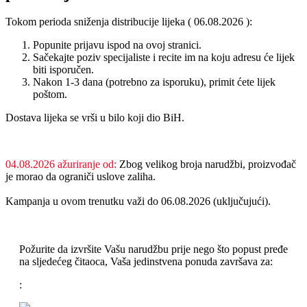
Tokom perioda sniženja distribucije lijeka (
06.08.2026
):
Popunite prijavu ispod na ovoj stranici.
Sačekajte poziv specijaliste i recite im na koju adresu će lijek
biti isporučen.
Nakon 1-3 dana (potrebno za isporuku), primit ćete lijek
poštom.
Dostava lijeka se vrši u bilo koji dio BiH.
04.08.2026
ažuriranje od:
Zbog velikog broja narudžbi, proizvođač
je morao da ograniči uslove zaliha.
Kampanja u ovom trenutku važi do
06.08.2026
(uključujući).
Požurite da izvršite Vašu narudžbu prije nego što popust pređe
na sljedećeg čitaoca, Vaša jedinstvena ponuda završava za:
: