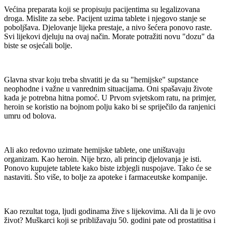
Većina preparata koji se propisuju pacijentima su legalizovana
droga. Mislite za sebe. Pacijent uzima tablete i njegovo stanje se
poboljšava. Djelovanje lijeka prestaje, a nivo šećera ponovo raste.
Svi lijekovi djeluju na ovaj način. Morate potražiti novu "dozu" da
biste se osjećali bolje.
Glavna stvar koju treba shvatiti je da su "hemijske" supstance
neophodne i važne u vanrednim situacijama. Oni spašavaju živote
kada je potrebna hitna pomoć. U Prvom svjetskom ratu, na primjer,
heroin se koristio na bojnom polju kako bi se spriječilo da ranjenici
umru od bolova.
Ali ako redovno uzimate hemijske tablete, one uništavaju
organizam. Kao heroin. Nije brzo, ali princip djelovanja je isti.
Ponovo kupujete tablete kako biste izbjegli nuspojave. Tako će se
nastaviti. Što više, to bolje za apoteke i farmaceutske kompanije.
Kao rezultat toga, ljudi godinama žive s lijekovima. Ali da li je ovo
život? Muškarci koji se približavaju 50. godini pate od prostatitisa i