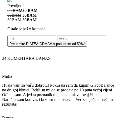
Povoljno!
60
BAM
30
BAM
60
BAM
30
BAM
60
BAM
30
BAM
Ostalo je još
x
komada
Preuzmite DIATEA ODMAH s popustom od 50%!
34 KOMENTARA DANAS
Mirha
Hvala vam za vašu dobrotu! Pokušala sam da kupim
GlycoBalance
na drugoj klinici. Rekli su mi da se prodaje po 10 puta većoj cijeni.
Odbila sam. A jedan poznanik mi je dao link za ovaj članak.
Naručila sam kod vas i brzo su mi dostavili. Već se liječim i već ima
rezultata!
Damir