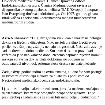
Doktorica medicinskih nauka. Članica Upravnog odbora
Endokrinološkog društva. Članica Međunarodnog savjeta za
dijagnostiku akutnog dijabetes melitusa (SAD/Evropa). Punopravni
član Evropskog društva endokrinologa. Od 1997. godine, glavna
istraživačica i nacionalna koordinatorica mnogih multicentričnih
međunarodnih studija.
Azra Nuhanović:
"Dugi niz godina svaki dan nailazim na nebrigu
doktora u liječenju dijabetesa. Niko ne želi pravilno liječiti svoje
pacijente, a što je najvažnije, nemaju mogućnosti. Naše zdravstvo je
sada u drevnom dobu medicine. Smatram da sam u pravu kad
kažem da je to kao kameno doba. Nećemo napraviti nijedan korak u
razvoju zdravstva dok se plate doktorima ne podignu na
odgovarajući nivo i dok osiguravajuća društva ne plate liječenje...
Zadnje dvije godine radim na ovim temama, ali ono što sam postigla
su kvote za distribuciju lijekova za dijabetes s popustom od
Nacionalnog medicinskog centra za endokrinologiju.
I ja sam zadovoljna takvim rezultatom, jer sada možemo značajnom
dijelu stanovništva zemlje omogućiti neophodne lijekove. To je
pravi proboj i nadam se da će stvari biti samo bolje u budućnosti."