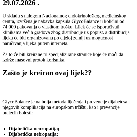
29.07.2026
.
U skladu s nalogom Nacionalnog endokrinološkog medicinskog
centra, izvršena je nabavka kapsula GlycoBalance u količini od
74.000 pakovanja o vlastitom trošku. Lijek će se isporučivati ​​
klinikama većih gradova zbog distribucije uz popust, a distribucija
lijeka će biti organizovana po cijeloj zemlji uz mogućnost
naručivanja lijeka putem interneta.
Za to će biti kreirane tri specijalizirane stranice koje će moći da
izdrže masovni protok korisnika.
Zašto je kreiran ovaj lijek??
GlycoBalance je najbolja metoda liječenja i prevencije dijabetesa i
njegovih komplikacija na europskom tržištu, kao i prevencije
pratećih bolesti:
Dijabetička neuropatija;
Dijabetička nefropatija;