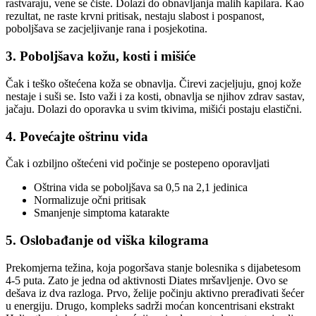
rastvaraju, vene se čiste. Dolazi do obnavljanja malih kapilara. Kao
rezultat, ne raste krvni pritisak, nestaju slabost i pospanost,
poboljšava se zacjeljivanje rana i posjekotina.
3. Poboljšava kožu, kosti i mišiće
Čak i teško oštećena koža se obnavlja. Čirevi zacjeljuju, gnoj kože
nestaje i suši se. Isto važi i za kosti, obnavlja se njihov zdrav sastav,
jačaju. Dolazi do oporavka u svim tkivima, mišići postaju elastični.
4. Povećajte oštrinu vida
Čak i ozbiljno oštećeni vid počinje se postepeno oporavljati
Oštrina vida se poboljšava sa 0,5 na 2,1 jedinica
Normalizuje očni pritisak
Smanjenje simptoma katarakte
5. Oslobađanje od viška kilograma
Prekomjerna težina, koja pogoršava stanje bolesnika s dijabetesom
4-5 puta. Zato je jedna od aktivnosti Diates mršavljenje. Ovo se
dešava iz dva razloga. Prvo, želije počinju aktivno prerađivati ​​šećer
u energiju. Drugo, kompleks sadrži moćan koncentrisani ekstrakt