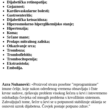
Dijabetička retinopatija;
Gojaznost;
Kardiovaskularne bolesti;
Gastroenteritis;
Dijabetička ketoacidoza;
Hiperosmolarno hiperglikemijsko stanje;
Hipertenzija;
Коmа;
Srčane mane;
Prolaps mitralnog zaliska;
Otkazivanje srca;
Tromboza;
Tromboflebitis;
Trombocitopenija;
Ekstrasistola;
Embolija.
Azra Nuhanović:
«Proizvod stvara posebne "reprogramirane"
imune ćelije, koje nakon određenog vremena obnavljaju i čiste
krvne sudove, rješavaju problem visokog šećera u krvi i istovremeno
oslobađaju čovjeka od mnogih problema s krvožilnim sistemom.
Zahvaljujući tome, šećer u krvi se u potpunosti stabilizuje uklanja se
osnovni uzrok dijabetesa. Čovjek postaje potpuno zdrav."