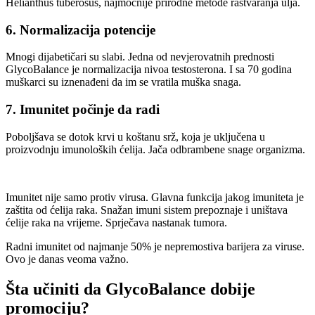
Helianthus tuberosus, najmoćnije prirodne metode rastvaranja ulja.
6. Normalizacija potencije
Mnogi dijabetičari su slabi. Jedna od nevjerovatnih prednosti
GlycoBalance je normalizacija nivoa testosterona. I sa 70 godina
muškarci su iznenađeni da im se vratila muška snaga.
7. Imunitet počinje da radi
Poboljšava se dotok krvi u koštanu srž, koja je uključena u
proizvodnju imunoloških ćelija. Jača odbrambene snage organizma.
Imunitet nije samo protiv virusa. Glavna funkcija jakog imuniteta je
zaštita od ćelija raka. Snažan imuni sistem prepoznaje i uništava
ćelije raka na vrijeme. Sprječava nastanak tumora.
Radni imunitet od najmanje 50% je nepremostiva barijera za viruse.
Ovo je danas veoma važno.
Šta učiniti da GlycoBalance dobije
promociju?