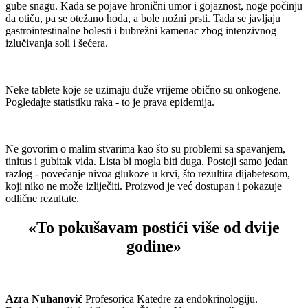
gube snagu. Kada se pojave hronični umor i gojaznost, noge počinju
da otiču, pa se otežano hoda, a bole nožni prsti. Tada se javljaju
gastrointestinalne bolesti i bubrežni kamenac zbog intenzivnog
izlučivanja soli i šećera.
Neke tablete koje se uzimaju duže vrijeme obično su onkogene.
Pogledajte statistiku raka - to je prava epidemija.
Ne govorim o malim stvarima kao što su problemi sa spavanjem,
tinitus i gubitak vida. Lista bi mogla biti duga. Postoji samo jedan
razlog - povećanje nivoa glukoze u krvi, što rezultira dijabetesom,
koji niko ne može izliječiti. Proizvod je već dostupan i pokazuje
odlične rezultate.
«To pokušavam postići više od dvije
godine»
Azra Nuhanović
Profesorica Katedre za endokrinologiju.