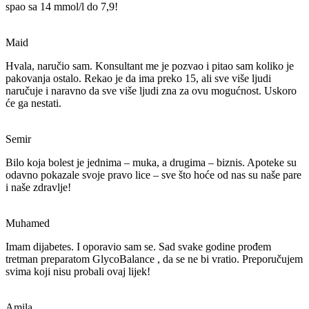
spao sa 14 mmol/l do 7,9!
Maid
Hvala, naručio sam. Konsultant me je pozvao i pitao sam koliko je
pakovanja ostalo. Rekao je da ima preko 15, ali sve više ljudi
naručuje i naravno da sve više ljudi zna za ovu mogućnost. Uskoro
će ga nestati.
Semir
Bilo koja bolest je jednima – muka, a drugima – biznis. Apoteke su
odavno pokazale svoje pravo lice – sve što hoće od nas su naše pare
i naše zdravlje!
Muhamed
Imam dijabetes. I oporavio sam se. Sad svake godine prođem
tretman preparatom
GlycoBalance
, da se ne bi vratio. Preporučujem
svima koji nisu probali ovaj lijek!
Amila