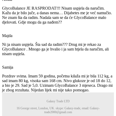
GlycoBalance
JE RASPRODAT!!! Nisam uspjela da naručim.
Kažu da je bilo juče, a danas nema… Dijabetes me je već namučio.
Ne znam šta da radim. Nadala sam se da će
GlycoBalance
malo
djelovati. Gdje mogu da ga nađem??
Majda
Ni ja nisam uspjela. Šta sad da radim??? Drug mi je rekao za
GlycoBalance
. Mnogo ga je hvalio i ja sam htjela da naručim, ali
nisam uspjela.
Samija
Pozdrav svima. Imam 59 godina, početna kilaža mi je bila 112 kg, a
sad imam 80 kg, visoka sam 168 cm. Nivo glukoze je od 18 do 12,
a bio je 29. Sad je 5,0. Uzimam
GlycoBalance
3 mjeseca. Drago mi
je zbog rezultata. Nijedan lijek mi nije tako pomogao.
Galaxy Trade LTD
16 George street, London, UK. skype: Galaxy-trade, email: Galaxy-
trade2000@gmail.com