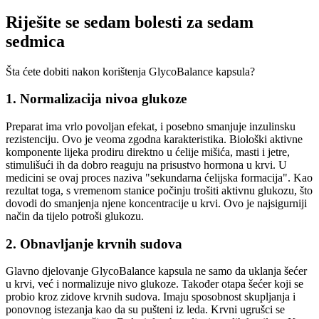
Riješite se sedam bolesti za sedam
sedmica
Šta ćete dobiti nakon korištenja GlycoBalance kapsula?
1. Normalizacija nivoa glukoze
Preparat ima vrlo povoljan efekat, i posebno smanjuje inzulinsku
rezistenciju. Ovo je veoma zgodna karakteristika. Biološki aktivne
komponente lijeka prodiru direktno u ćelije mišića, masti i jetre,
stimulišući ih da dobro reaguju na prisustvo hormona u krvi. U
medicini se ovaj proces naziva "sekundarna ćelijska formacija". Kao
rezultat toga, s vremenom stanice počinju trošiti aktivnu glukozu, što
dovodi do smanjenja njene koncentracije u krvi. Ovo je najsigurniji
način da tijelo potroši glukozu.
2. Obnavljanje krvnih sudova
Glavno djelovanje GlycoBalance kapsula ne samo da uklanja šećer
u krvi, već i normalizuje nivo glukoze. Također otapa šećer koji se
probio kroz zidove krvnih sudova. Imaju sposobnost skupljanja i
ponovnog istezanja kao da su pušteni iz leda. Krvni ugrušci se