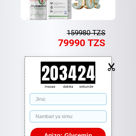
159980 TZS
79990 TZS
20
34
23
masaa
dakika
sekunde
Agizo: Glycemin