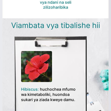
vya ndani na seli
zilizoharibika
Viambata vya tibalishe hii
Hibiscus:
huchochea mfumo
Fenugreek (Uwat
wa kimetaboliki, huondoa
mwitikio wa insu
sukari ya ziada kweye damu.
viwango vya suka
sawa.