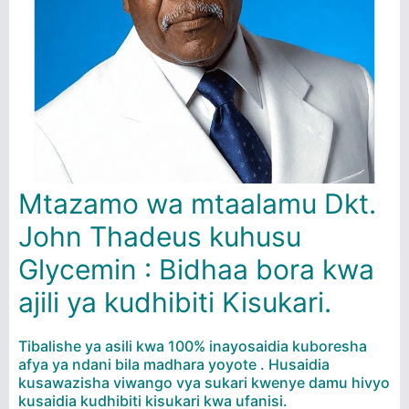
Mtazamo wa mtaalamu Dkt.
John Thadeus kuhusu
Glycemin : Bidhaa bora kwa
ajili ya kudhibiti Kisukari.
Tibalishe ya asili kwa 100% inayosaidia kuboresha
afya ya ndani bila madhara yoyote . Husaidia
kusawazisha viwango vya sukari kwenye damu hivyo
kusaidia kudhibiti kisukari kwa ufanisi.