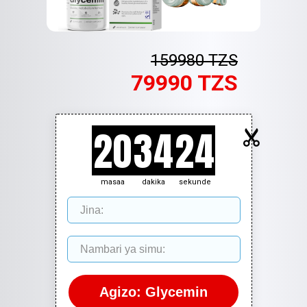
159980 TZS
79990 TZS
20
34
23
masaa
dakika
sekunde
Agizo: Glycemin