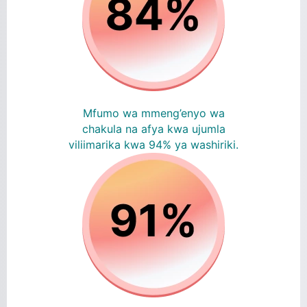
Mfumo wa mmeng’enyo wa
chakula na afya kwa ujumla
viliimarika kwa 94% ya washiriki.