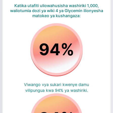
Katika utafiti uliowahusisha washiriki 1,000,
waliotumia dozi ya wiki 4 ya Glycemin ilionyesha
matokeo ya kushangaza:
Viwango vya sukari kwenye damu
vilipungua kwa 94% ya washiriki.