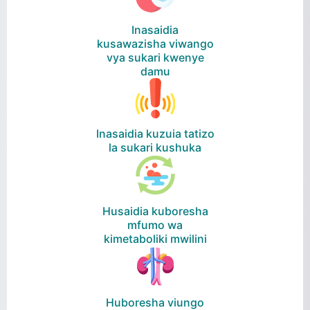
Inasaidia
kusawazisha viwango
vya sukari kwenye
damu
Inasaidia kuzuia tatizo
la sukari kushuka
Husaidia kuboresha
mfumo wa
kimetaboliki mwilini
Huboresha viungo