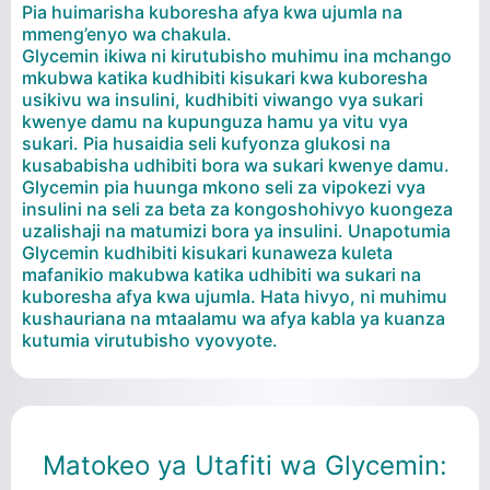
Pia huimarisha kuboresha afya kwa ujumla na
mmeng’enyo wa chakula.
Glycemin ikiwa ni kirutubisho muhimu ina mchango
mkubwa katika kudhibiti kisukari kwa kuboresha
usikivu wa insulini, kudhibiti viwango vya sukari
kwenye damu na kupunguza hamu ya vitu vya
sukari. Pia husaidia seli kufyonza glukosi na
kusababisha udhibiti bora wa sukari kwenye damu.
Glycemin pia huunga mkono seli za vipokezi vya
insulini na seli za beta za kongoshohivyo kuongeza
uzalishaji na matumizi bora ya insulini. Unapotumia
Glycemin kudhibiti kisukari kunaweza kuleta
mafanikio makubwa katika udhibiti wa sukari na
kuboresha afya kwa ujumla. Hata hivyo, ni muhimu
kushauriana na mtaalamu wa afya kabla ya kuanza
kutumia virutubisho vyovyote.
Matokeo ya Utafiti wa Glycemin: