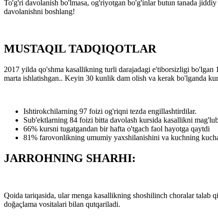
To'g'ri davolanish bo'lmasa, og'riyotgan bo'g'inlar butun tanada jiddiy
davolanishni boshlang!
MUSTAQIL TADQIQOTLAR
2017
yilda qo'shma kasallikning turli darajadagi e'tiborsizligi bo'lgan
marta ishlatishgan.. Keyin 30 kunlik dam olish va kerak bo'lganda kursn
Ishtirokchilarning 97 foizi og'riqni tezda engillashtirdilar.
Sub'ektlarning 84 foizi bitta davolash kursida kasallikni mag'lub
66% kursni tugatgandan bir hafta o'tgach faol hayotga qaytdi
81% farovonlikning umumiy yaxshilanishini va kuchning kucha
JARROHNING SHARHI:
Qoida tariqasida, ular menga kasallikning shoshilinch choralar talab 
doğaçlama vositalari bilan qutqariladi.