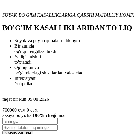
SUYAK-BO'G'IM KASALLIKLARIGA QARSHI MAHALLIY KOMP
BO'G'IM KASALLIKLARIDAN TO'LIQ
Suyak
va pay to'qimalairni tiklaydi
Bir zumda
og'riqni engillashtiradi
Yallig'lanishni
to'xtatadi
Og'riqdan va
bo'g'imlardagi shishlardan xalos etadi
Infektsiyani
Yo'q qiladi
faqat bir kun
05.08.2026
700000
сум
0
сум
aksiya bo'yicha
100% chegirma
XARID QILISH