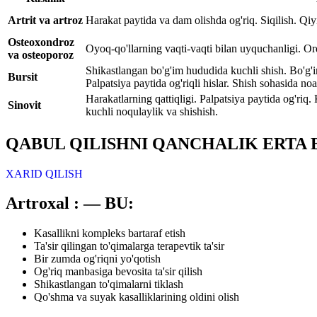
Artrit va artroz
Harakat paytida va dam olishda og'riq. Siqilish. Qiy
Osteoxondroz
Oyoq-qo'llarning vaqti-vaqti bilan uyquchanligi. Or
va osteoporoz
Shikastlangan bo'g'im hududida kuchli shish. Bo'g'im
Bursit
Palpatsiya paytida og'riqli hislar. Shish sohasida noa
Harakatlarning qattiqligi. Palpatsiya paytida og'riq.
Sinovit
kuchli noqulaylik va shishish.
QABUL QILISHNI QANCHALIK ERTA B
XARID QILISH
Artroxal :
— BU:
Kasallikni kompleks bartaraf etish
Ta'sir qilingan to'qimalarga terapevtik ta'sir
Bir zumda og'riqni yo'qotish
Og'riq manbasiga bevosita ta'sir qilish
Shikastlangan to'qimalarni tiklash
Qo'shma va suyak kasalliklarining oldini olish