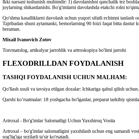
Ikki narsani tushunish muhimdir: 1) davolanishni qanchalik tez boshlas
joylarning shikastlanishi. Bo'g'imlarni davolashda etakchi rolni to'qim
Qo'shma kasalliklarni davolash uchun yuqori sifatli echimni tanlash o
Tajribadan shuni aytamanki, bemorlarning 90 foizi faqat bitta dastur 
beraman.
Mixail Ivanovich Zotov
Travmatolog, artikulyar jarrohlik va artroskopiya bo'limi jarrohi
FLEXODRILLDAN FOYDALANISH
TASHQI FOYDALANISH UCHUN MALHAM:
Qo'llash usuli va tavsiya etilgan dozalar: Ichkariga qabul qilish uchun
Qarshi ko’rsatmalar: 18 yoshgacha bo'lganlar, preparat tarkibiy qismla
Artroxal - Bo'g'imlar Salomatligi Uchun Yaxshiroq Vosita
Artroxal – bo'g'imlar salomatligini yaxshilash uchun eng samarali vosi
sog'lig'iga sezilarli ta'sir ko'rsatadi.