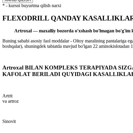
* - kursni buyurtma qilish narxi
FLEXODRILL QANDAY KASALLIKLA
Artroxal
— maxalliy bozorda o'xshash bo'lmagan bo'g'im k
Buning sababi asosiy faol moddalar - Oltoy maralining pantalariga ega b
boshqalar), shuningdek tabiatda mavjud bo'lgan 22 aminokislotadan 18
Artroxal BILAN KOMPLEKS TERAPIYADA SIZG
KAFOLAT BERILADI QUYIDAGI KASALLIKLA
Artrit
va artroz
Sinovit