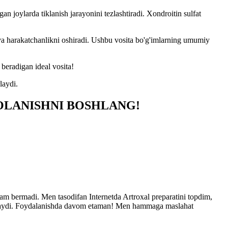
an joylarda tiklanish jarayonini tezlashtiradi. Xondroitin sulfat
i va harakatchanlikni oshiradi. Ushbu vosita bo'g'imlarning umumiy
 beradigan ideal vosita!
laydi.
OLANISHNI BOSHLANG!
dam bermadi. Men tasodifan Internetda Artroxal preparatini topdim,
qilmaydi. Foydalanishda davom etaman! Men hammaga maslahat