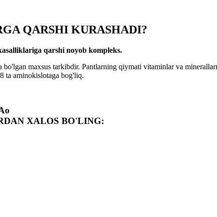
RGA QARSHI KURASHADI?
asalliklariga qarshi noyob kompleks.
o'lgan maxsus tarkibdir. Pantlarning qiymati vitaminlar va minerallarnin
 ta aminokislotaga bog'liq.
Aо
RDAN XALOS BO'LING: