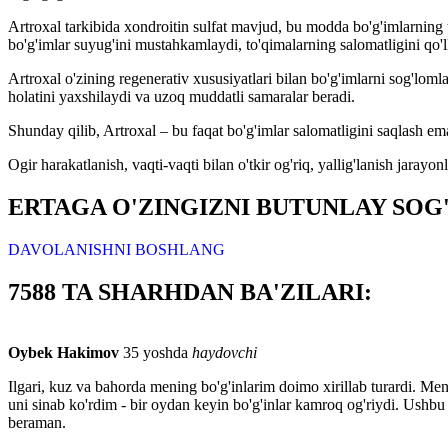
Artroxal tarkibida xondroitin sulfat mavjud, bu modda bo'g'imlarning to
bo'g'imlar suyug'ini mustahkamlaydi, to'qimalarning salomatligini qo'l
Artroxal o'zining regenerativ xususiyatlari bilan bo'g'imlarni sog'lom
holatini yaxshilaydi va uzoq muddatli samaralar beradi.
Shunday qilib, Artroxal – bu faqat bo'g'imlar salomatligini saqlash em
Ogir harakatlanish, vaqti-vaqti bilan o'tkir og'riq, yallig'lanish jarayo
ERTAGA O'ZINGIZNI BUTUNLAY SOG
DAVOLANISHNI BOSHLANG
7588 TA SHARHDAN BA'ZILARI:
Oybek Hakimov
35 yoshda
haydovchi
Ilgari, kuz va bahorda mening bo'g'inlarim doimo xirillab turardi. Me
uni sinab ko'rdim - bir oydan keyin bo'g'inlar kamroq og'riydi. Us
beraman.