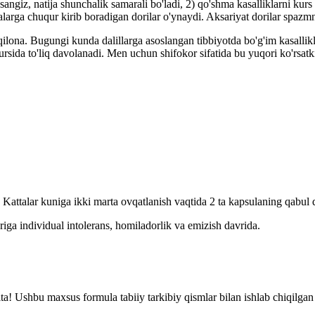
angiz, natija shunchalik samarali bo'ladi, 2) qo'shma kasalliklarni kurs
alarga chuqur kirib boradigan dorilar o'ynaydi. Aksariyat dorilar spazmni
qilona. Bugungi kunda dalillarga asoslangan tibbiyotda bo'g'im kasallik
kursida to'liq davolanadi. Men uchun shifokor sifatida bu yuqori ko'rs
. Kattalar kuniga ikki marta ovqatlanish vaqtida 2 ta kapsulaning qabul q
riga individual intolerans, homiladorlik va emizish davrida.
ta! Ushbu maxsus formula tabiiy tarkibiy qismlar bilan ishlab chiqilgan