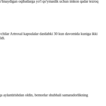
ib bo'lmaydigan oqibatlarga yo'l qo'ymaslik uchun imkon qadar tezroq
inovchilar Artroxal kapsulalar dastlabki 30 kun davomida kuniga ikki
ldi.
bga aylantirishdan oldin, bemorlar shubhali samaradorlikning