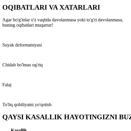
OQIBATLARI VA XATARLARI
Agar bo'g'inlar o'z vaqtida davolanmasa yoki to'g'ri davolanmasa,
buning oqibatlari muqarrar!
Suyak deformatsiyasi
Chidab bo'lmas og'riq
Falaj
To'liq qobiliyatni yo'qotish
QAYSI KASALLIK HAYOTINGIZNI BU
Kasallik