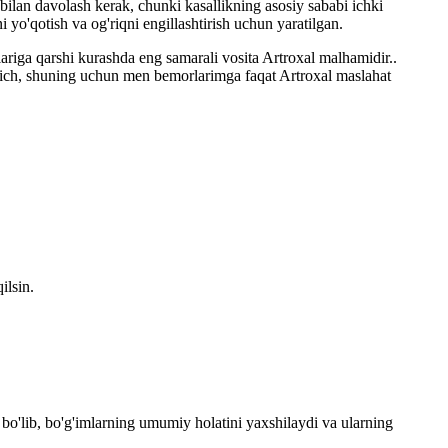
 bilan davolash kerak, chunki kasallikning asosiy sababi ichki
 yo'qotish va og'riqni engillashtirish uchun yaratilgan.
lariga qarshi kurashda eng samarali vosita Artroxal malhamidir..
atkich, shuning uchun men bemorlarimga faqat Artroxal maslahat
ilsin.
 bo'lib, bo'g'imlarning umumiy holatini yaxshilaydi va ularning