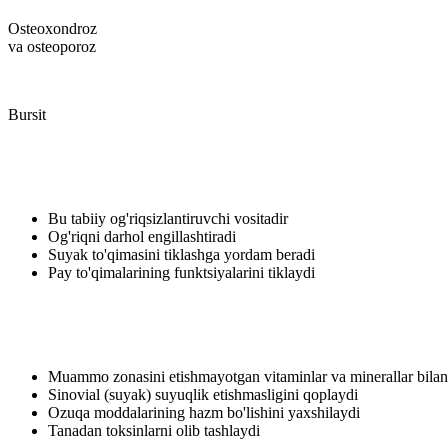
Osteoxondroz
va osteoporoz
Bursit
Bu tabiiy og'riqsizlantiruvchi vositadir
Og'riqni darhol engillashtiradi
Suyak to'qimasini tiklashga yordam beradi
Pay to'qimalarining funktsiyalarini tiklaydi
Muammo zonasini etishmayotgan vitaminlar va minerallar bilan 
Sinovial (suyak) suyuqlik etishmasligini qoplaydi
Ozuqa moddalarining hazm bo'lishini yaxshilaydi
Tanadan toksinlarni olib tashlaydi