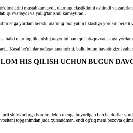
'qimalarini mustahkamlaydi, ularning elastikligini oshiradi va zararlang
lab-quvvatlaydi va yallig'lanishni kamaytiradi.
lashtirishga yordam beradi, ularning faoliyatini tiklashga yordam berad
as, balki ularning tiklanish jarayonini ham qo'llab-quvvatlashga yordam
nlari... Kasal bo'g'inlar nafaqat tanangizni, balki butun hayotingizni zahar
'LOM HIS QILISH UCHUN BUGUN DAV
n turli shifokorlarga bordim, lekin menga buyurilgan barcha dorilar yor
hbu vositani topganimdan juda xursandman, endi og'riq meni bezovta 