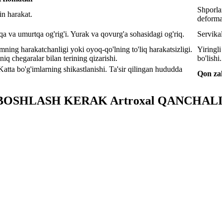
Shporla
in harakat.
deformat
qa va umurtqa og'rig'i. Yurak va qovurg'a sohasidagi og'riq.
Servikal
ning harakatchanligi yoki oyoq-qo'lning to'liq harakatsizligi.
Yiringli
niq chegaralar bilan terining qizarishi.
bo'lishi
 Katta bo'g'imlarning shikastlanishi. Ta'sir qilingan hududda
Qon zah
OSHLASH KERAK Artroxal QANCHALI