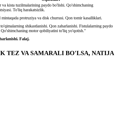
r va kista tuzilmalarining paydo bo'lishi. Qo'shimchaning
siyasi. To'liq harakatsizlik.
 mintaqada protruziya va disk churrasi. Qon tomir kasalliklari.
 to'qimalarning shikastlanishi. Qon zaharlanishi. Fistulalarning paydo
. Qo'shimchaning motor qobiliyatini to'liq yo'qotish."
arlanishi. Falaj.
K TEZ VA SAMARALI BO'LSA, NATIJA