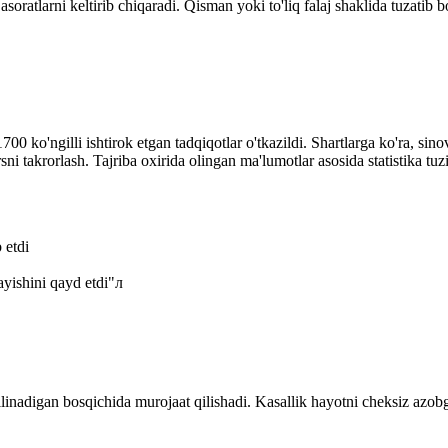
 asoratlarni keltirib chiqaradi. Qisman yoki to'liq falaj shaklida tuzat
 1700 ko'ngilli ishtirok etgan tadqiqotlar o'tkazildi. Shartlarga ko'ra, s
i takrorlash. Tajriba oxirida olingan ma'lumotlar asosida statistika tuzi
 etdi
yishini qayd etdi"л
qilinadigan bosqichida murojaat qilishadi. Kasallik hayotni cheksiz azo