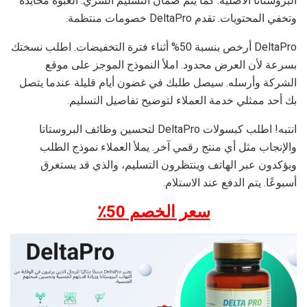
البروستاتا الأصلية. كما يتم ضمان التسليم السري. العبوة محايدة
وتخفي المحتويات. تقدم DeltaPro خصومات منتظمة.
DeltaPro أرخص بنسبة 50% أثناء فترة التخفيضات. اطلب نسختك
بسرعة لأن العرض محدود. املأ النموذج الموجز على موقع
الشركة وأرسله. سيصل طلبك في غضون أيام قليلة عندما يتصل
بك أحد ممثلي خدمة العملاء لتوضيح تفاصيل التسليم.
انتبه! اطلب كبسولات DeltaPro لتحسين وظائف البروستاتا
والإنجاب مثل أي منتج رقمي آخر. يملأ العملاء نموذج الطلب
ويؤكدون عبر الهاتف وينتظرون التسليم، والذي قد يستغرق
أسبوعًا. يتم الدفع عند الاستلام.
سعر الخصم 50٪