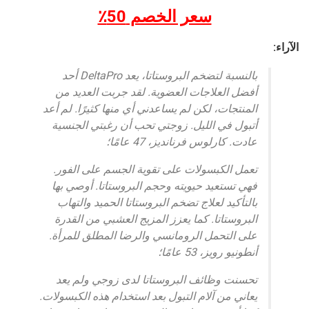
سعر الخصم 50٪
الآراء:
بالنسبة لتضخم البروستاتا، يعد DeltaPro أحد
أفضل العلاجات العضوية. لقد جربت العديد من
المنتجات، لكن لم يساعدني أي منها كثيرًا. لم أعد
أتبول في الليل. زوجتي تحب أن رغبتي الجنسية
عادت. كارلوس فرنانديز، 47 عامًا؛
تعمل الكبسولات على تقوية الجسم على الفور.
فهي تستعيد حيويته وحجم البروستاتا. أوصي بها
بالتأكيد لعلاج تضخم البروستاتا الحميد والتهاب
البروستاتا. كما يعزز المزيج العشبي من القدرة
على التحمل الرومانسي والرضا المطلق للمرأة.
أنطونيو رويز، 53 عامًا؛
تحسنت وظائف البروستاتا لدى زوجي ولم يعد
يعاني من آلام التبول بعد استخدام هذه الكبسولات.