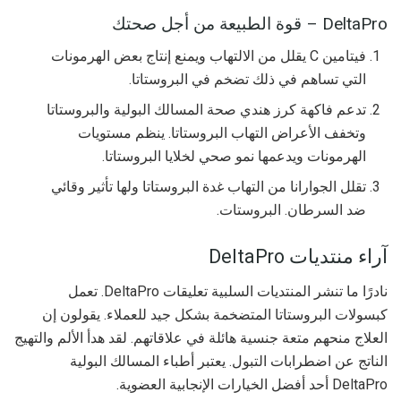
DeltaPro – قوة الطبيعة من أجل صحتك
فيتامين C يقلل من الالتهاب ويمنع إنتاج بعض الهرمونات
التي تساهم في ذلك تضخم في البروستاتا.
تدعم فاكهة كرز هندي صحة المسالك البولية والبروستاتا
وتخفف الأعراض التهاب البروستاتا. ينظم مستويات
الهرمونات ويدعمها نمو صحي لخلايا البروستاتا.
تقلل الجوارانا من التهاب غدة البروستاتا ولها تأثير وقائي
ضد السرطان. البروستات.
آراء منتديات DeltaPro
نادرًا ما تنشر المنتديات السلبية تعليقات DeltaPro. تعمل
كبسولات البروستاتا المتضخمة بشكل جيد للعملاء. يقولون إن
العلاج منحهم متعة جنسية هائلة في علاقاتهم. لقد هدأ الألم والتهيج
الناتج عن اضطرابات التبول. يعتبر أطباء المسالك البولية
DeltaPro أحد أفضل الخيارات الإنجابية العضوية.