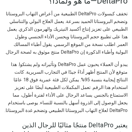
DeltaPro—ما هو ولماذا؟
تخفف كبسولات DeltaPro الطبيعية من أعراض التهاب البروستاتا
وتضخم البروستاتا الحميد بسرعة. يعمل العلاج البولي والتناسلي
الطبيعي على تعزيز إنتاج أكسيد النيتريك والهرمون الذكري. يعمل
هذا على تطبيع حجم البروستاتا ويحسن الأداء الجنسي وطول
العمر. اطلب نسخة من الموقع الرسمي. يقول أطباء المسالك
البولية وأطباء الذكورة إن DeltaPro منتج موثوق به لصحة الرجال.
يبدو أن العملاء يحبون عمل DeltaPro وتأثيراته ولم يشتكوا. هذا
متوقع لأن المنتج أظهر أداءً جيدًا في التجارب السريرية. كانت
النتائج إيجابية بنسبة 95%. يمكن لكل فئة عمرية فوق 18 عامًا
استخدام هذا الرقم. تعمل المكملات الطبيعية أيضًا على تعزيز
الاستمتاع بالجنس. يساعد الرجال على الأداء لفترة أطول، مما
يجعل الوصول إلى الذروة أسهل بالنسبة للنساء. يوصى باستخدام
DeltaPro لعلاج التهاب البروستاتا الطبيعي وتضخم غدة البروستاتا.
يعتبر DeltaPro منتجًا مثاليًا للرجال الذين