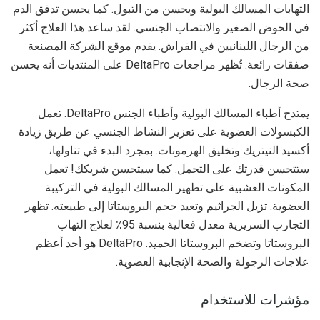
التهابات المسالك البولية ويحسن من التبول. كما يحسن تدفق الدم
في الحوض الصغير والانتصاب الجنسي. لقد ساعد هذا العلاج أكثر
من الرجال اللبنانيين في الفراش. يقدم موقع الشركة المصنعة
صفقات رائعة. تُظهر مراجعات DeltaPro على المنتديات أنه يحسن
صحة الرجال.
يمتدح أطباء المسالك البولية وأطباء الجنس DeltaPro. تعمل
الكبسولات العضوية على تعزيز النشاط الجنسي عن طريق زيادة
أكسيد النيتريك وتخليق الهرمونات. بمجرد البدء في تناولها،
ستتحسن قدرتك على التحمل. كما سيتحسن شريكك! تعمل
المكونات العشبية على تطهير المسالك البولية في التركيبة
العضوية. تزيل الجراثيم وتعيد حجم البروستاتا إلى طبيعته. تظهر
التجارب السريرية معدل فعالية بنسبة 95٪ لعلاج التهاب
البروستاتا وتضخم البروستاتا الحميد. DeltaPro هو أحد أعظم
علاجات الرجولة والصحة الإنجابية العضوية.
مؤشرات للاستخدام