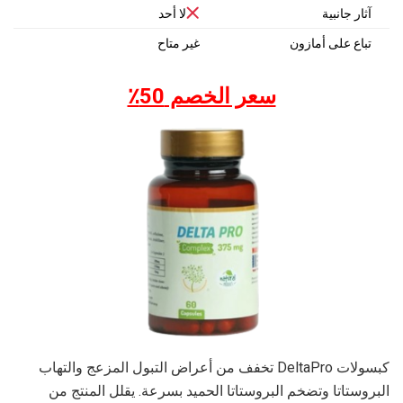
آثار جانبية
لا أحد
تباع على أمازون
غير متاح
سعر الخصم 50٪
كبسولات DeltaPro تخفف من أعراض التبول المزعج والتهاب
البروستاتا وتضخم البروستاتا الحميد بسرعة. يقلل المنتج من